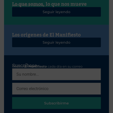
Lo que somos, lo que nos mueve
Javier Ruiz Portella
Seguir leyendo
Los orígenes de El Manifiesto
Seguir leyendo
Suscríbase
Reciba
El Manifiesto
cada día en su correo
Subscribirme