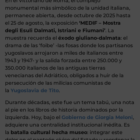
En el Vittoriano de Roma, el complejo
monumental más simbólico de la unidad italiana,
permanece abierta, desde octubre de 2025 hasta
el 25 de agosto, la exposición
‘MEDIF – Mostra
degli Esuli Dalmati, Istriani e Fiumani’
. La
muestra recuerda el
éxodo giuliano-dalmata
: el
drama de las ‘foibe’ -las fosas donde los partisanos
yugoslavos arrojaron a miles de italianos entre
1943 y 1947- y la salida forzada entre 250.000 y
350.000 italianos de las antiguas tierras
venecianas del Adriático, obligados a huir de la
persecución de las milicias comunistas de
la
Yugoslavia de Tito
.
Durante décadas, este fue un tema tabú, una nota
al pie en los libros de historia dominados por la
izquierda. Hoy, bajo el
Gobierno de Giorgia Meloni
,
adquiere una centralidad institucional inédita. Es
la
batalla cultural hecha museo
: integrar este
dolor en el panteón cívico del Estado y reordenar la