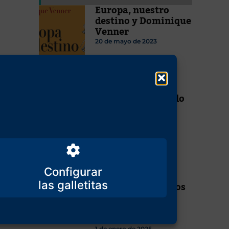
Europa, nuestro
destino y Dominique
Venner
20 de mayo de 2023
Ya ha llegado, ya
está aquí el partido
islamista
26 de abril de 2026
Con Milei se
Configurar
disparan en
Argentina todos los
índices de
crecimiento
económico
1 de enero de 2025