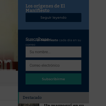
Los orígenes de El
Manifiesto
Seguir leyendo
Suscríbase
Reciba
El Manifiesto
cada día en su
correo
Subscribirme
Destacado
Un marroquí en su