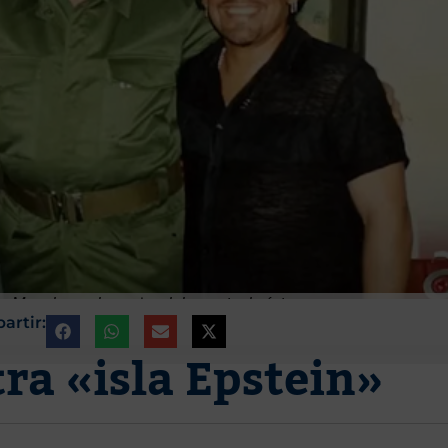
on Maradona y la novia adolescente de éste
artir:
tra «isla Epstein»