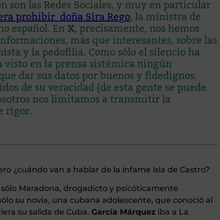
 son las Redes Sociales, y muy en particular
era prohibir doña Sira Reg
o
, la ministra de
no español. En
X
, precisamente, nos hemos
informaciones, más que interesantes, sobre las
sta y la pedofilia. Como sólo el silencio ha
a visto en la prensa sistémica ningún
que dar sus datos por buenos y fidedignos.
s de su veracidad (de esta gente se puede
sotros nos limitamos a transmitir la
 rigor.
Pero ¿cuándo van a hablar de la infame isla de Castro?
ue sólo Maradona, drogadicto y psicóticamente
sólo su novia, una cubana adolescente, que conoció al
era su salida de Cuba.
García Márquez
iba a La