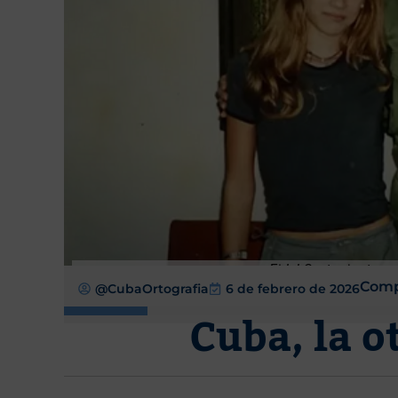
Fidel Castro junto c
Comp
@CubaOrtografia
6 de febrero de 2026
Cuba, la o