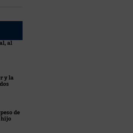
l, al
 y la
odos
 peso de
 hijo