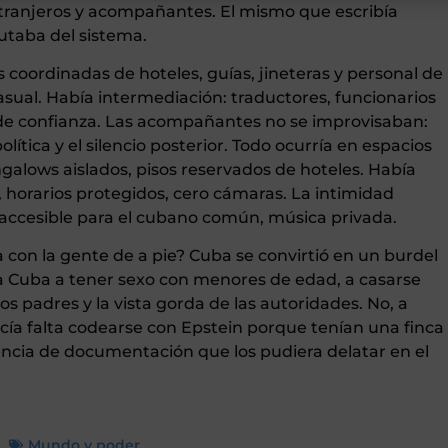
xtranjeros y acompañantes. El mismo que escribía
rutaba del sistema.
s coordinadas de hoteles, guías, jineteras y personal de
asual. Había intermediación: traductores, funcionarios
s de confianza. Las acompañantes no se improvisaban:
olítica y el silencio posterior. Todo ocurría en espacios
galows aislados, pisos reservados de hoteles. Había
le, horarios protegidos, cero cámaras. La intimidad
naccesible para el cubano común, música privada.
ba con la gente de a pie? Cuba se convirtió en un burdel
 a Cuba a tener sexo con menores de edad, a casarse
s padres y la vista gorda de las autoridades. No, a
hacía falta codearse con Epstein porque tenían una finca
cia de documentación que los pudiera delatar en el
Mundo y poder