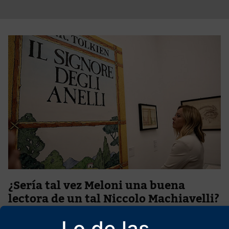
¿Sería tal vez Meloni una buena
lectora de un tal Niccolo Machiavelli?
20 de enero de 2026
Lo de las
¿Y si al final Giorgia Melonii respondiera a lo que toda la derecha