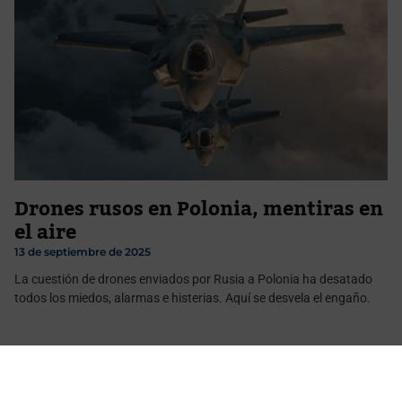
Drones rusos en Polonia, mentiras en
el aire
13 de septiembre de 2025
La cuestión de drones enviados por Rusia a Polonia ha desatado
todos los miedos, alarmas e histerias. Aquí se desvela el engaño.