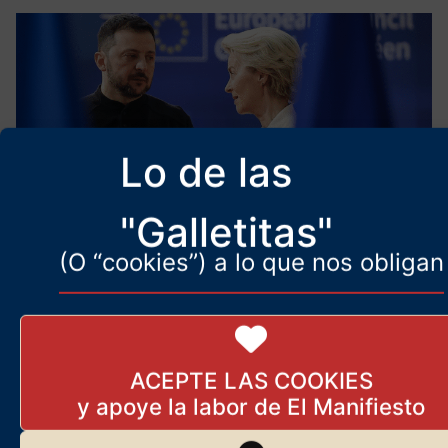
Lo de las
"Galletitas"
(O “cookies”) a lo que nos obligan
La estrategia de lo peor
13 de marzo de 2026
La estrategia de lo peor es la que sigue la plutocracia europea al
ACEPTE LAS COOKIES
empeñarse en mantener viva la guerra de Ucrania. ¿Por qué
extrañas razones?