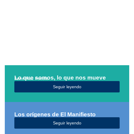
Lo que somos, lo que nos mueve
Javier Ruiz Portella
Seguir leyendo
Los orígenes de El Manifiesto
Seguir leyendo