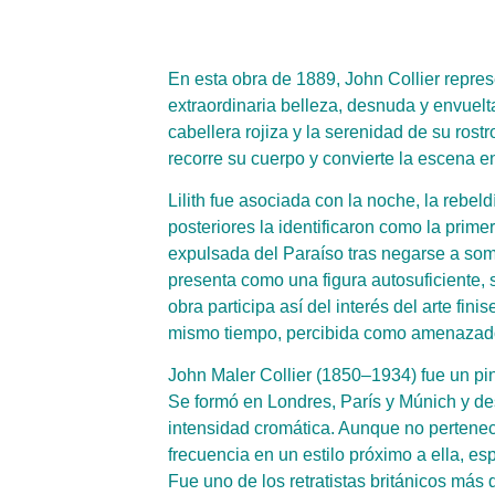
En esta obra de 1889, John Collier represe
extraordinaria belleza, desnuda y envuelt
cabellera rojiza y la serenidad de su rost
recorre su cuerpo y convierte la escena e
Lilith fue asociada con la noche, la rebe
posteriores la identificaron como la pri
expulsada del Paraíso tras negarse a some
presenta como una figura autosuficiente, 
obra participa así del interés del arte fini
mismo tiempo, percibida como amenazad
John Maler Collier (1850–1934) fue un pint
Se formó en Londres, París y Múnich y des
intensidad cromática. Aunque no pertenec
frecuencia en un estilo próximo a ella, es
Fue uno de los retratistas británicos má