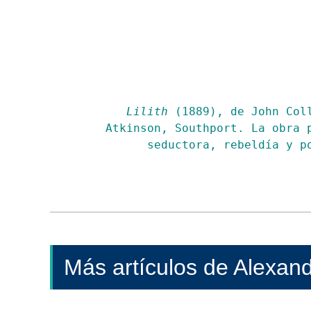
Lilith
 (1889), de John Col
Atkinson, Southport. La obra p
seductora, rebeldía y p
Más artículos de Alexand