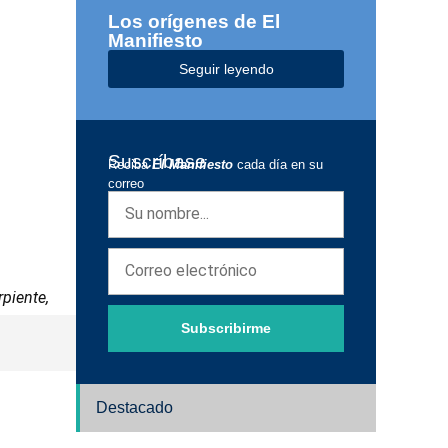
Los orígenes de El
Manifiesto
Seguir leyendo
Suscríbase
Reciba
El Manifiesto
cada día en su
correo
rpiente,
Subscribirme
Destacado