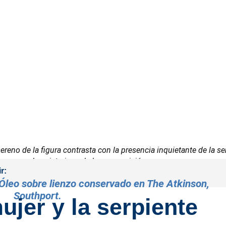
o sereno de la figura contrasta con la presencia inquietante de la se
ter sensual y misterioso de la composición
r:
. Óleo sobre lienzo conservado en The Atkinson,
Southport.
 mujer y la serpiente