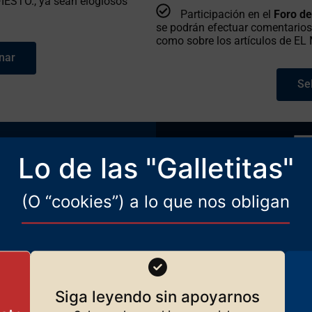
IESTO., ya sean elogiosos
Participación en el
Foro d
se podrán efectuar comentarios
como sobre los artículos de E
nar
Se
0
€
Lo de las "Galletitas"
s
(O “cookies”) a lo que nos obligan
 a cenas presenciales
con los
Envío, en exclusiva, de ar
s o extranjeros) de EL
ni en EL MANIFIESTO ni en nue
Invitación a reuniones on 
Siga leyendo sin apoyarnos
s revistas y libros.
articulistas o los invitados (es