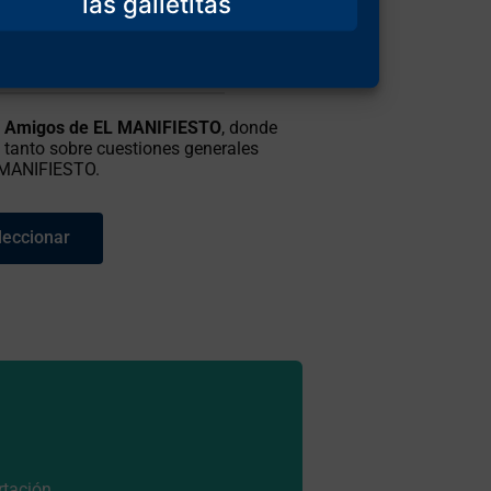
uestras revistas y libros.
e Amigos de EL MANIFIESTO
, donde
 tanto sobre cuestiones generales
L MANIFIESTO.
leccionar
tación