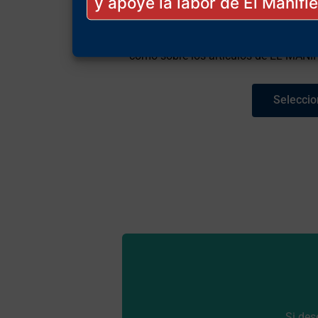
Participación en el
Foro de Ami
se podrán efectuar comentarios tanto
como sobre los artículos de EL MANI
Seleccio
Si de