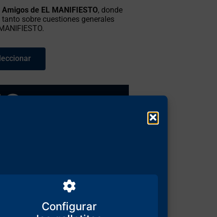
e Amigos de EL MANIFIESTO
, donde
 tanto sobre cuestiones generales
L MANIFIESTO.
leccionar
50
€
Al mes
tículos confidenciales
no publicados
stra revista ÉLÉMENTS.
line o a cenas presenciales
con los
Configurar
pañoles o extranjeros) de EL