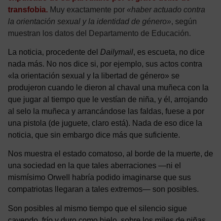
transfobia.
Muy exactamente por
«haber actuado contra
la orientación sexual y la identidad de género»
, según
muestran los datos del Departamento de Educación.
La noticia, procedente del
Dailymail
, es escueta, no dice
nada más. No nos dice si, por ejemplo, sus actos contra
«la orientación sexual y la libertad de género» se
produjeron cuando le dieron al chaval una muñeca con la
que jugar al tiempo que le vestían de niña, y él, arrojando
al selo la muñeca y arrancándose las faldas, fuese a por
una pistola (de juguete, claro está). Nada de eso dice la
noticia, que sin embargo dice más que suficiente.
Nos muestra el estado comatoso, al borde de la muerte, de
una sociedad en la que tales aberraciones —ni el
mismísimo Orwell habría podido imaginarse que sus
compatriotas llegaran a tales extremos— son posibles.
Son posibles al mismo tiempo que el silencio sigue
cayendo, frío y duro como hielo, sobre los miles de niñas