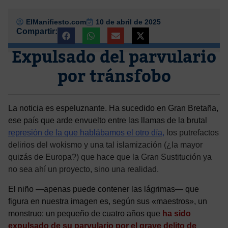
ElManifiesto.com
10 de abril de 2025
Compartir:
Expulsado del parvulario
por tránsfobo
La noticia es espeluznante. Ha sucedido en Gran Bretaña,
ese país que arde envuelto entre las llamas de la brutal
represión de la que hablábamos el otro día
,
los putrefactos
delirios del wokismo y una tal islamización (¿la mayor
quizás de Europa?) que hace que la Gran Sustitución ya
no sea ahí un proyecto, sino una realidad.
El niño —apenas puede contener las lágrimas— que
figura en nuestra imagen es, según sus «maestros», un
monstruo: un pequeño de cuatro años que
ha sido
expulsado de su parvulario por el grave delito de