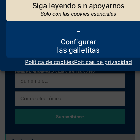
Seguir leyendo
Siga leyendo sin apoyarnos
Los orígenes de El Manifiesto
Configurar
Seguir leyendo
Política de cookies
Poíticas de privacidad
Suscríbase
Reciba
El Manifiesto
cada día en su correo
Subscribirme