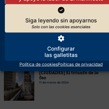
Siga leyendo sin apoyarnos
Mundo y poder
Configurar
Más artículos de
ElManifiesto.com
Política de cookies
Poíticas de privacidad
[CIUDADES] El triunfo de lo
feo
11 de marzo de 2024