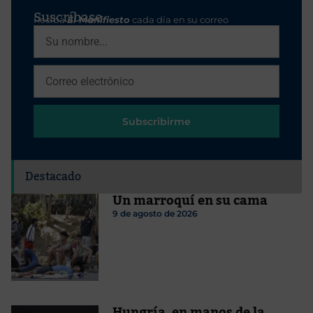
Suscríbase
Reciba
El Manifiesto
cada día en su correo
Subscribirme
Destacado
Un marroquí en su cama
9 de agosto de 2026
Hungría, en manos de la