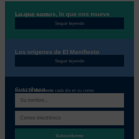
Lo que somos, lo que nos mueve
Javier Ruiz Portella
Seguir leyendo
Los orígenes de El Manifiesto
Seguir leyendo
Suscríbase
Reciba
El Manifiesto
cada día en su correo
Subscribirme