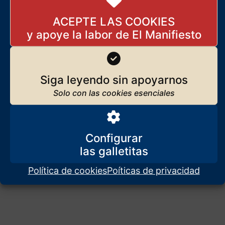
VOX responde a los ataques
ACEPTE LAS COOKIES
liberales
3 de marzo de 2026
Siga leyendo sin apoyarnos
Configurar
Política de cookies
Poíticas de privacidad