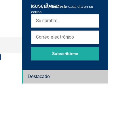
Suscríbase
Reciba
El Manifiesto
cada día en su
correo
n
Subscribirme
Destacado