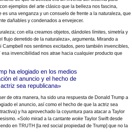
on ejemplos del arte clásico que la belleza nos fascina,
 es una venganza y un consuelo de frente a la naturaleza, que
ente dañables y condenados a envejecer.
raleza; con ella creamos objetos, dándoles límites, simetría y
l flujo derretido de la naturaleza», argumenta. Mirando a
Campbell nos sentimos excitados, pero también invencibles,
esa invencibilidad nos atrae hacia cualquier producto que
mp ha elogiado en los medios
ión el anuncio y el hecho de
 actriz sea republicana»
ser de otra manera, ha sido una respuesta de Donald Trump a
iado el anuncio, así como el hecho de que la actriz sea
tractiva) y ha aprovechado la coyuntura para atacar a Taylor
ogresismo. «Solo mirad a la cantante
woke
Taylor Swift desde
iciendo en TRUTH [la red social propiedad de Trump] que no la