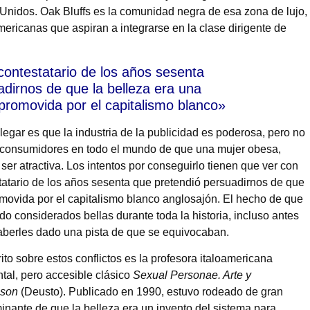
 Unidos. Oak Bluffs es la comunidad negra de esa zona de lujo,
ericanas que aspiran a integrarse en la clase dirigente de
contestatario de los años sesenta
adirnos de que la belleza era una
 promovida por el capitalismo blanco»
egar es que la industria de la publicidad es poderosa, pero no
 consumidores en todo el mundo de que una mujer obesa,
r atractiva. Los intentos por conseguirlo tienen que ver con
tatario de los años sesenta que pretendió persuadirnos de que
omovida por el capitalismo blanco anglosajón. El hecho de que
do considerados bellas durante toda la historia, incluso antes
haberles dado una pista de que se equivocaban.
o sobre estos conflictos es la profesora italoamericana
al, pero accesible clásico
Sexual Personae. Arte y
inson
(Deusto). Publicado en 1990, estuvo rodeado de gran
inante de que la belleza era un invento del sistema para