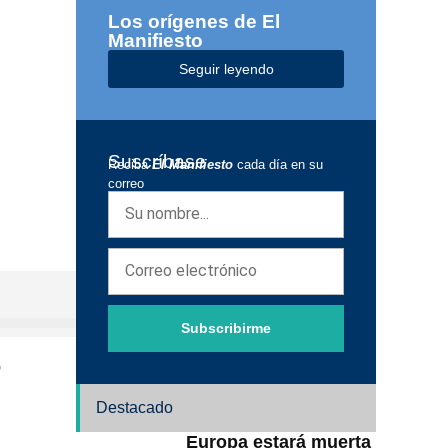
Los orígenes de El
Manifiesto
Seguir leyendo
Suscríbase
Reciba
El Manifiesto
cada día en su
correo
Subscribirme
Destacado
Europa estará muerta