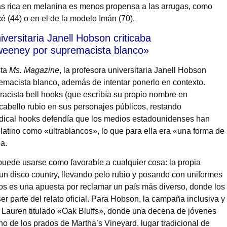
ás rica en melanina es menos propensa a las arrugas, como
 (44) o en el de la modelo Imán (70).
versitaria Janell Hobson criticaba
weeney por supremacista blanco»
sta
Ms. Magazine
, la profesora universitaria Janell Hobson
emacista blanco, además de intentar ponerlo en contexto.
rracista bell hooks (que escribía su propio nombre en
 cabello rubio en sus personajes públicos, restando
radical hooks defendía que los medios estadounidenses han
latino como «ultrablancos», lo que para ella era «una forma de
a.
uede usarse como favorable a cualquier cosa: la propia
 disco country, llevando pelo rubio y posando con uniformes
os es una apuesta por reclamar un país más diverso, donde los
r parte del relato oficial. Para Hobson, la campaña inclusiva y
 Lauren titulado «Oak Bluffs», donde una decena de jóvenes
o de los prados de Martha’s Vineyard, lugar tradicional de