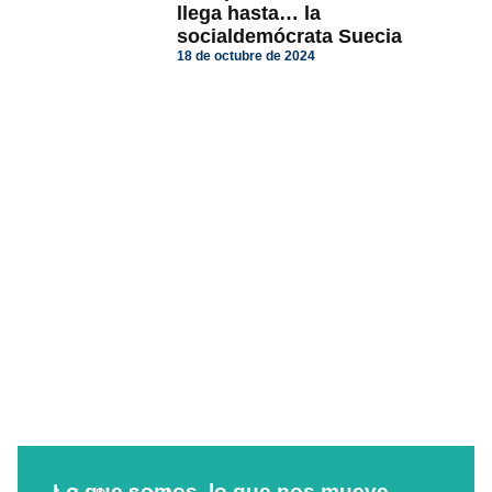
llega hasta… la
socialdemócrata Suecia
18 de octubre de 2024
Lo que somos, lo que nos mueve