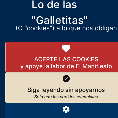
Lo de las
Vuelve lo sagrado: la misa
tradicional seduce a los
conversos
"Galletitas"
9 de marzo de 2026
(O “cookies”) a lo que nos obligan
Lo que somos, lo que nos mueve
Javier Ruiz Portella
Seguir leyendo
ACEPTE LAS COOKIES
Los orígenes de El Manifiesto
Seguir leyendo
Siga leyendo sin apoyarnos
Suscríbase
Reciba
El Manifiesto
cada día en su correo