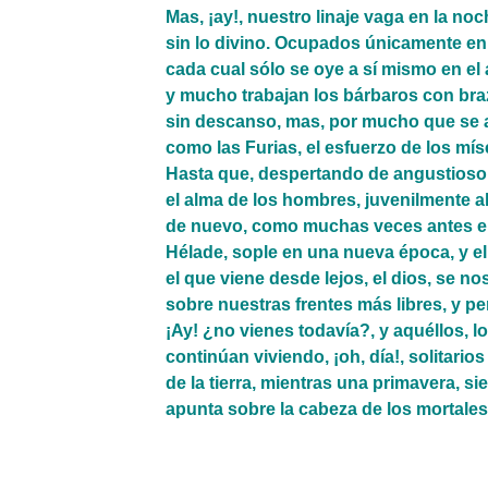
Mas, ¡ay!, nuestro linaje vaga en la no
sin lo divino. Ocupados únicamente en
cada cual sólo se oye a sí mismo en el a
y mucho trabajan los bárbaros con br
sin descanso, mas, por mucho que se a
como las Furias, el esfuerzo de los mís
Hasta que, despertando de angustioso 
el alma de los hombres, juvenilmente al
de nuevo, como muchas veces a
Hélade,
sople en una nueva época, y el 
el que viene desde lejos, el dios, se 
sobre nuestras frentes más libres, y p
¡Ay! ¿no vienes todavía?, y aquéllos, l
continúan viviendo, ¡oh, día!, solitario
de la tierra, mientras una primavera, si
apunta sobre la cabeza de los mortales,