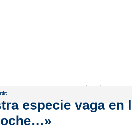
s hijos de Niobe', de Jacques-Louis David (detalle)
tir:
tra especie vaga en 
noche…»