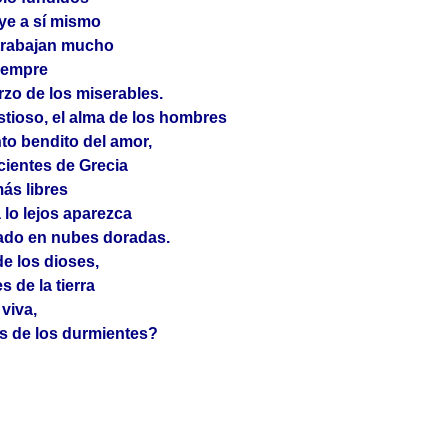
oye a sí mismo
s trabajan mucho
iempre
erzo de los miserables.
tioso, el alma de los hombres
nto bendito del amor,
cientes de Grecia
ás libres
a lo lejos aparezca
lado en nubes doradas.
e los dioses,
 de la tierra
viva,
as de los durmientes?