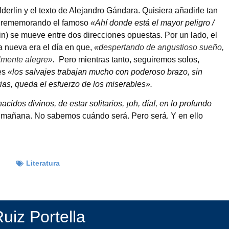
erlin y el texto de Alejandro Gándara. Quisiera añadirle tan
mo rememorando el famoso
«Ahí donde está el mayor peligro /
in) se mueve entre dos direcciones opuestas. Por un lado, el
 nueva era el día en que,
«d
espertando de angustioso sueño,
ilmente alegre»
.
Pero mientras tanto, seguiremos solos,
es
«los salvajes
trabajan mucho con poderoso brazo, sin
ias, queda el esfuerzo de los miserables».
nacidos divinos, de estar
solitarios, ¡oh, día!, en lo profundo
s mañana. No sabemos cuándo será. Pero será. Y en ello
Literatura
uiz Portella