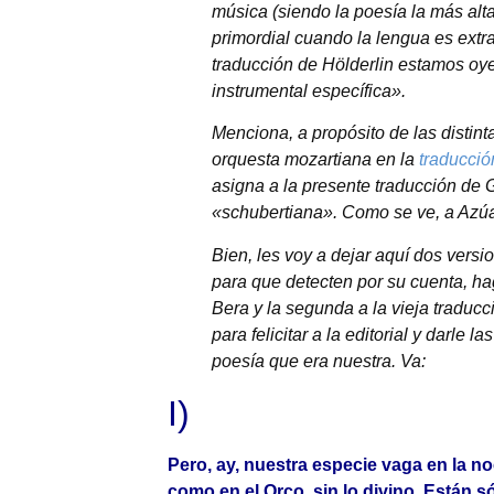
música (siendo la poesía la más alta
primordial cuando la lengua es ext
traducción de Hölderlin estamos oy
instrumental específica».
Menciona, a propósito de las distint
orquesta mozartiana en la
traducció
asigna a la presente traducción de 
«schubertiana». Como se ve, a Azúa
Bien, les voy a dejar aquí dos ver
para que detecten por su cuenta, ha
Bera y la segunda a la vieja traduc
para felicitar a la editorial y darle
poesía que era nuestra. Va:
I)
Pero, ay, nuestra especie vaga en la no
como en el Orco, sin lo divino. Están s