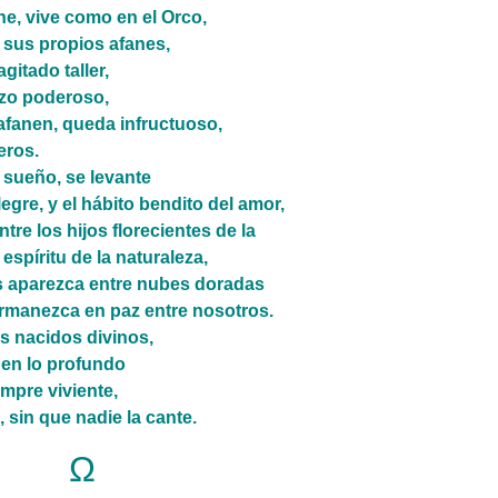
che, vive como en el Orco,
 sus propios afanes,
gitado taller,
azo poderoso,
fanen, queda infructuoso,
eros.
sueño, se levante
egre, y el hábito bendito del amor,
ntes entre los hijos florecientes de la
espíritu de la naturaleza,
nos aparezca entre nubes doradas
ermanezca en paz entre nosotros.
os nacidos divinos,
s en lo profundo
empre viviente,
 sin que nadie la cante.
Ω