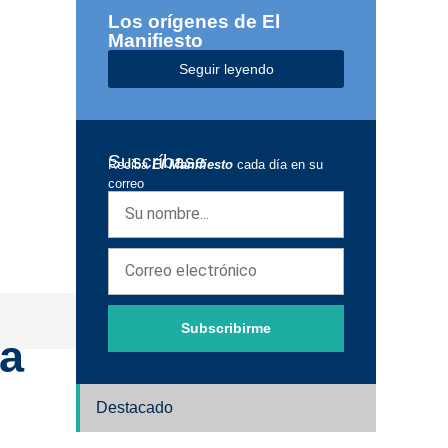
Los orígenes de El
Manifiesto
Seguir leyendo
Suscríbase
Reciba
El Manifiesto
cada día en su
correo
Subscribirme
la
Destacado