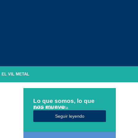
EL VIL METAL
Lo que somos, lo que
nos mueve
Javier Ruiz Portella
Seguir leyendo