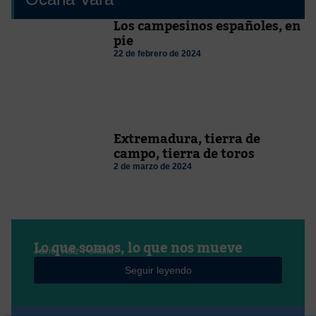
Los campesinos españoles, en
pie
22 de febrero de 2024
Extremadura, tierra de
campo, tierra de toros
2 de marzo de 2024
Lo que somos, lo que nos mueve
Javier Ruiz Portella
Seguir leyendo