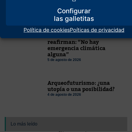
6 de agosto de 2026
Configurar
Política de cookies
Poíticas de privacidad
Dos mil cientíticos lo
reafirman: “No hay
emergencia climática
alguna”
5 de agosto de 2026
Arqueofuturismo: ¿una
utopía o una posibilidad?
4 de agosto de 2026
Lo más leído