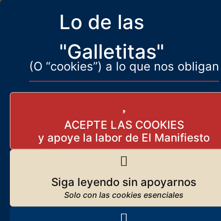
Los orígenes de El Manifiesto
Lo de las
Seguir leyendo
"Galletitas"
(O “cookies”) a lo que nos obligan
Suscríbase
Reciba
El Manifiesto
cada día en su correo
ACEPTE LAS COOKIES
Subscribirme
Siga leyendo sin apoyarnos
Destacado
Europa estará muerta en 20
años