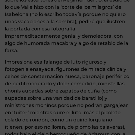
lo que Valle hizo con la ‘corte de los milagros’ de
Isabelona (no lo escribo todavía porque no quiero
unas vacaciones a la sombra), pediré que ilustren
la portada con esa fotografía
impremeditadamente genial y demoledora, con
algo de humorada macabra y algo de retablo de la
farsa.
Impresiona esa falange de luto riguroso y
fotogenia ensayada, figurones de mirada clínica y
ceños de consternación hueca, baronaje periférico
de perfil moderado y dolor comedido, ministrillas
chonis aupadas sobre zapatos de cuña (como
aupadas sobre una vanidad de baratillo) y
ministrones mohínos porque no podrán gargajear
en ‘tuiter’ mientras dure el luto, más el picoleto
colado de rondón, como un guiño lorquiano
(tienen, por eso no lloran, de plomo las calaveras),
todos bajo el cielo berroqueño de Adamuz, con la