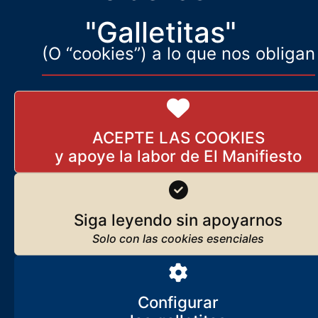
22 de marzo de 2026
"Galletitas"
(O “cookies”) a lo que nos obligan
Lo que somos, lo que nos mueve
Javier Ruiz Portella
Seguir leyendo
ACEPTE LAS COOKIES
Los orígenes de El Manifiesto
Seguir leyendo
Siga leyendo sin apoyarnos
Suscríbase
Reciba
El Manifiesto
cada día en su correo
Configurar