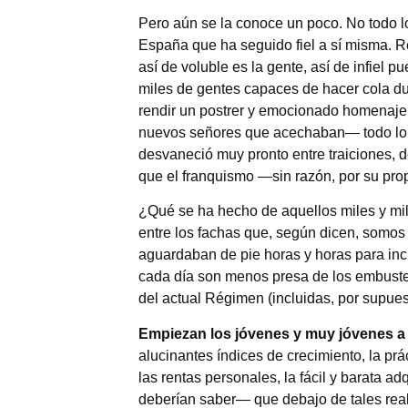
Pero aún se la conoce un poco. No todo l
España que ha seguido fiel a sí misma. 
así de voluble es la gente, así de infie
miles de gentes capaces de hacer cola dur
rendir un postrer y emocionado homenaje a
nuevos señores que acechaban— todo lo q
desvaneció muy pronto entre traiciones, 
que el franquismo —sin razón, por su pr
¿Qué se ha hecho de aquellos miles y mi
entre los fachas que, según dicen, somos
aguardaban de pie horas y horas para inc
cada día son menos presa de los embustes
del actual Régimen (incluidas, por supues
Empiezan los jóvenes y muy jóvenes a 
alucinantes índices de crecimiento, la pr
las rentas personales, la fácil y barata a
deberían saber— que debajo de tales rea