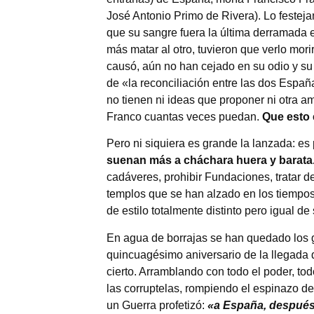
José Antonio Primo de Rivera). Lo festejan
que su sangre fuera la última derramada
más matar al otro, tuvieron que verlo mor
causó, aún no han cejado en su odio y su
de «la reconciliación entre las dos Españ
no tienen ni ideas que proponer ni otra a
Franco cuantas veces puedan.
Que esto 
Pero ni siquiera es grande la lanzada: e
suenan más a cháchara huera y barata
cadáveres, prohibir Fundaciones, tratar d
templos que se han alzado en los tiempos
de estilo totalmente distinto pero igual d
En agua de borrajas se han quedado los 
quincuagésimo aniversario de la llegada d
cierto. Arramblando con todo el poder, tod
las corruptelas, rompiendo el espinazo de
un Guerra profetizó:
«a España, después 