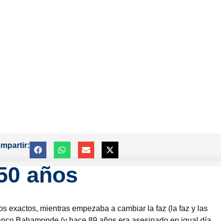
mpartir:
50 años
s exactos, mientras empezaba a cambiar la faz (la faz y las
anco Bahamonde (y hace 89 años era asesinado en igual día