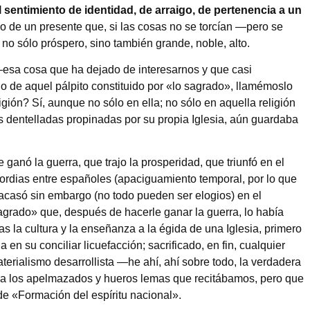
l sentimiento de identidad, de arraigo, de pertenencia a un
 de un presente que, si las cosas no se torcían —pero se
 no sólo próspero, sino también grande, noble, alto.
—esa cosa que ha dejado de interesarnos y que casi
 de aquel pálpito constituido por «lo sagrado», llamémoslo
gión? Sí, aunque no sólo en ella; no sólo en aquella religión
s dentelladas propinadas por su propia Iglesia, aún guardaba
 ganó la guerra, que trajo la prosperidad, que triunfó en el
rdias entre españoles (apaciguamiento temporal, por lo que
acasó sin embargo (no todo pueden ser elogios) en el
agrado» que, después de hacerle ganar la guerra, lo había
s la cultura y la enseñanza a la égida de una Iglesia, primero
en su conciliar licuefacción; sacrificado, en fin, cualquier
terialismo desarrollista —he ahí, ahí sobre todo, la verdadera
 a los apelmazados y hueros lemas que recitábamos, pero que
 de «Formación del espíritu nacional».