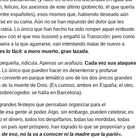
, felices, los asesinos de este último (pobrecito, él que quería
 entre españoles), esos mismos que, habiendo deseado aún
irse en su cama. Aún no se han repuesto del dolor que les
 rabia. Lo único que han hecho ha sido romper aquel embuste
as» con el que nos ilusionó y engañó la Transición; pero como
marra a la que agarrarse, van intentando matar de nuevo a
es lo fácil: a moro muerto, gran lazada.
s pequeña, ridícula. Apenas un arañazo.
Cada vez sus ataques
.
Lo único que pueden hacer es desenterrar y profanar
e convertir en parque temático uno de los dos únicos grandes
 de la muerte de Dios. (Es curioso, ambos en España; el otro,
e sobrecogedor, se halla en Barcelona).
grandes festejos que pensaban organizar para el
e esa gente al poder. Algo, sin embargo, pueden celebrar, es
o el dinero, todos los despilfarros, todas las mordidas, todas
 un país ayer próspero, han logrado lo que se proponían y que
de eso, no la va a conocer ni la madre que la parió».