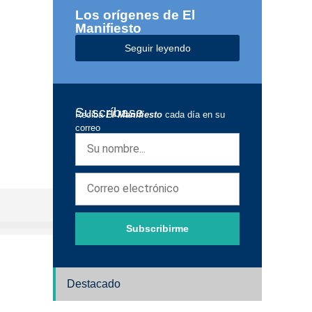
Los orígenes de El
Manifiesto
Seguir leyendo
Suscríbase
Reciba
El Manifiesto
cada día en su
correo
Subscribirme
Destacado