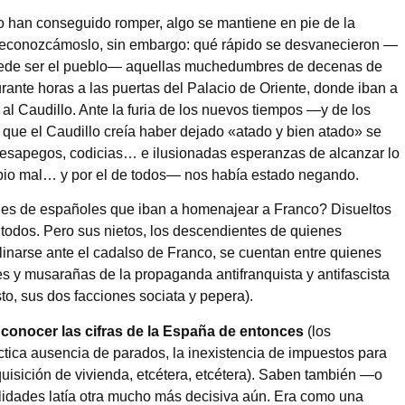
o han conseguido romper, algo se mantiene en pie de la
Reconozcámoslo, sin embargo: qué rápido se desvanecieron —
l puede ser el pueblo— aquellas muchedumbres de decenas de
ante horas a las puertas del Palacio de Oriente, donde iban a
l Caudillo. Ante la furia de los nuevos tiempos —y de los
ue el Caudillo creía haber dejado «atado y bien atado» se
desapegos, codicias… e ilusionadas esperanzas de alcanzar lo
opio mal… y por el de todos— nos había estado negando.
les de españoles que iban a homenajear a Franco? Disueltos
 todos. Pero sus nietos, los descendientes de quienes
linarse ante el cadalso de Franco, se cuentan entre quienes
 y musarañas de la propaganda antifranquista y antifascista
to, sus dos facciones sociata y pepera).
conocer las cifras de la España de entonces
(los
áctica ausencia de parados, la inexistencia de impuestos para
dquisición de vivienda, etcétera, etcétera). Saben también —o
lidades latía otra mucho más decisiva aún. Era como una