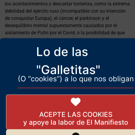
los acontecimientos y descartar tonterías, como la extrema
debilidad del ejército ruso (incompatible con su intención
de conquistar Europa), el cáncer, el párkinson y el
desequilibrio mental supuestamente causados ​​por el
aislamiento de Putin por el Covid, o la posibilidad de que
Rusia use armas químicas o nucleares, narrativas que se
Lo de las
difunden solo para ser retiradas (y luego olvidadas) tan
pronto como se vuelven inútiles.
"Galletitas"
(O “cookies”) a lo que nos obligan
ACEPTE LAS COOKIES
El contexto