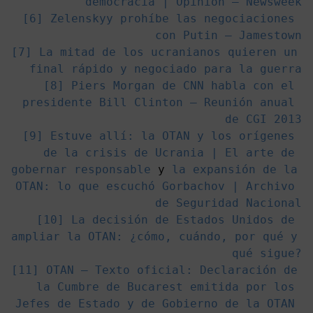
democracia | Opinión – Newsweek
[6] 
Zelenskyy prohíbe las negociaciones 
con Putin – Jamestown
[7] 
La ​​mitad de los ucranianos quieren un 
final rápido y negociado para la guerra
[8] 
Piers Morgan de CNN habla con el 
presidente Bill Clinton – Reunión anual 
de CGI 2013
[9] 
Estuve allí: la OTAN y los orígenes 
de la crisis de Ucrania | El arte de 
gobernar responsable
 y 
la expansión de la 
OTAN: lo que escuchó Gorbachov | Archivo 
de Seguridad Nacional
[10] 
La decisión de Estados Unidos de 
ampliar la OTAN: ¿cómo, cuándo, por qué y 
qué sigue?
[11] 
OTAN – Texto oficial: Declaración de 
la Cumbre de Bucarest emitida por los 
Jefes de Estado y de Gobierno de la OTAN 