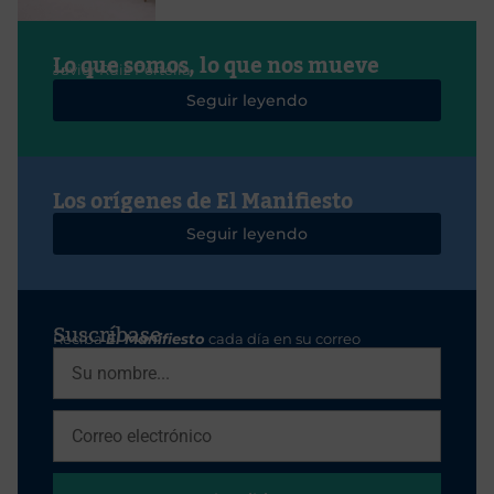
Lo que somos, lo que nos mueve
Javier Ruiz Portella
Seguir leyendo
Los orígenes de El Manifiesto
Seguir leyendo
Suscríbase
Reciba
El Manifiesto
cada día en su correo