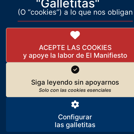
"Galletitas"
(O “cookies”) a lo que nos obligan
Lo que somos, lo que nos mueve
Javier Ruiz Portella
Seguir leyendo
ACEPTE LAS COOKIES
Los orígenes de El Manifiesto
Seguir leyendo
Siga leyendo sin apoyarnos
Suscríbase
Reciba
El Manifiesto
cada día en su correo
Configurar