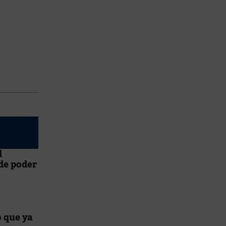
l
 de poder
o que ya