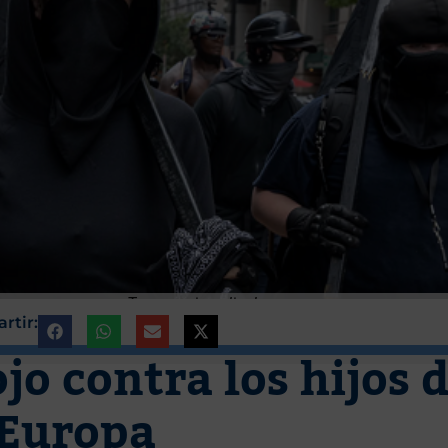
icanos cuyo grupo Trump quiere disolver
rtir:
ojo contra los hijos 
Europa