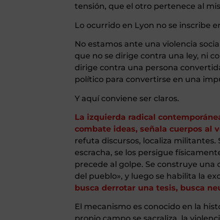
tensión, que el otro pertenece al mi
Lo ocurrido en Lyon no se inscribe en
No estamos ante una violencia socia
que no se dirige contra una ley, ni c
dirige contra una persona convertida
político para convertirse en una im
Y aquí conviene ser claros.
La izquierda radical contemporánea
combate ideas, señala cuerpos al 
refuta discursos, localiza militantes.
escracha, se los persigue físicament
precede al golpe. Se construye una c
del pueblo», y luego se habilita la ex
busca derrotar una tesis, busca neu
El mecanismo es conocido en la hist
propio campo se sacraliza, la violenc