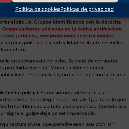
an barbarie y golpes que se explican por el contexto.
Política de cookies
Poíticas de privacidad
o. Un privilegio rojo.
rrar el círculo.
Grupos identificados con la derecha
.
Organizaciones ubicadas en la órbita antifascista
ursos jurídicos, comprensiones institucionales
.
arreras políticas. La radicalidad militante se vuelve
rlamentaria.
encia en sectores de derecha. Se trata de constatar
 es percibida como tal. Y una nación no puede
oblación siente que la ley no la protege con la misma
e hecho policial. Es un síntoma de brutalización.
rden existente es ilegítimo en su raíz. Que todo lo que
ional o continuidad cultural es sospechoso. Cuando esa
 consigna al golpe deja de ser impensable.
rquitectura moral que permite esa transición. Un