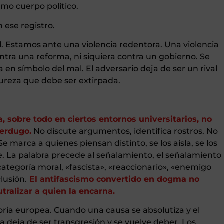
smo cuerpo político.
 ese registro.
l. Estamos ante una violencia redentora. Una violencia
ontra una reforma, ni siquiera contra un gobierno. Se
 en símbolo del mal. El adversario deja de ser un rival
pureza que debe ser extirpada.
, sobre todo en ciertos entornos universitarios, no
verdugo.
No discute argumentos, identifica rostros. No
 Se marca a quienes piensan distinto, se los aísla, se los
e. La palabra precede al señalamiento, el señalamiento
ategoría moral, «fascista», «reaccionario», «enemigo
clusión.
El antifascismo convertido en dogma no
tralizar a quien la encarna.
oria europea. Cuando una causa se absolutiza y el
ia deja de ser transgresión y se vuelve deber. Los