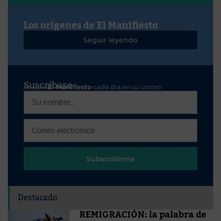
Los orígenes de El Manifiesto
Seguir leyendo
Suscríbase
Reciba
El Manifiesto
cada día en su correo
Subscribirme
Destacado
REMIGRACIÓN: la palabra de