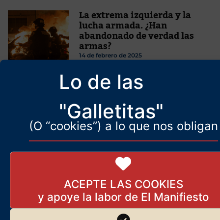
La extrema izquierda y la
lucha armada. ¿Han
abandonado de verdad las
armas?
14 de febrero de 2025
Lo de las
El informe íntegro de la UCO
13 de junio de 2025
"Galletitas"
(O “cookies”) a lo que nos obligan
Quiebran las principales
granjas de insectos para
ACEPTE LAS COOKIES
producir carne artificial
3 de enero de 2026