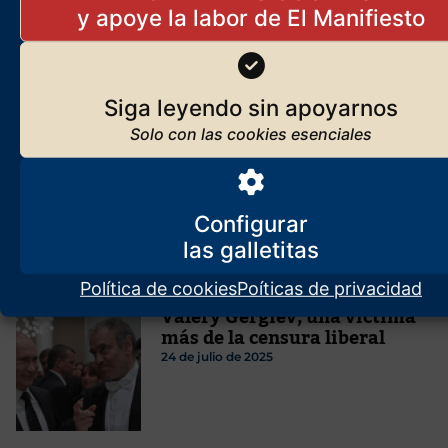
impugna el Pucherazo y llama
a la lucha
21 de mayo de 2025
Siga leyendo sin apoyarnos
¡Nada tendrás, escarabajos
comerás… y feliz serás!
27 de abril de 2025
Configurar
Política de cookies
Poíticas de privacidad
Valéry Gergiev, una víctima
más de la censura liberal
24 de julio de 2025