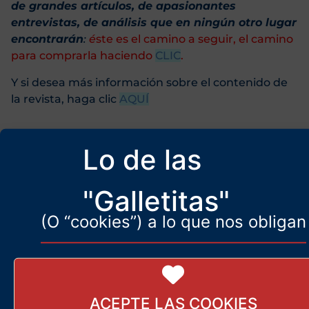
de grandes artículos, de apasionantes
entrevistas, de análisis que en ningún otro lugar
encontrarán
:
é
ste es el camino a seguir, el camino
para comprarla haciendo
CLIC
.
Y si desea más información sobre el contenido de
la revista, haga clic
AQUÍ
Lo de las
"Galletitas"
Sociedad
(O “cookies”) a lo que nos obligan
Más artículos de
ElManifiesto.com
ACEPTE LAS COOKIES
Rumanía no se rinde. Simion