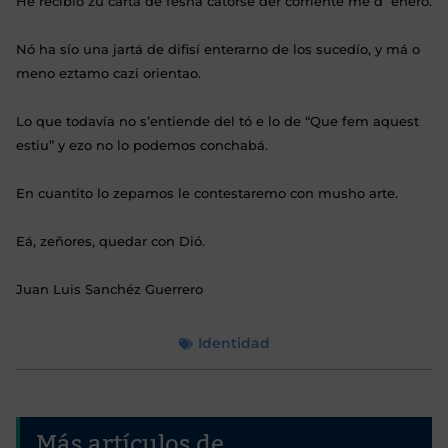
He recibió zu carta de fesha catorse der corriente me d´enero.
Nó ha sío una jartá de difisí enterarno de los sucedío, y má o
meno eztamo cazi orientao.
Lo que todavía no s’entiende del tó e lo de “Que fem aquest
estiu” y ezo no lo podemos conchabá.
En cuantito lo zepamos le contestaremo con musho arte.
Eá, zeñores, quedar con Dió.
Juan Luis Sanchéz Guerrero
Identidad
Más artículos de