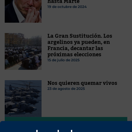
hasta Marte
19 de octubre de 2024
La Gran Sustitución. Los
argelinos ya pueden, en
Francia, decantar las
próximas elecciones
15 de julio de 2025
Nos quieren quemar vivos
23 de agosto de 2025
Lo que somos, lo que nos mueve
Javier Ruiz Portella