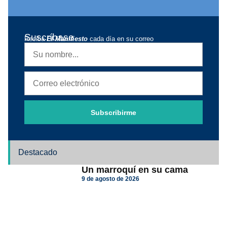
Suscríbase
Reciba
El Manifiesto
cada día en su correo
Subscribirme
Destacado
Un marroquí en su cama
9 de agosto de 2026