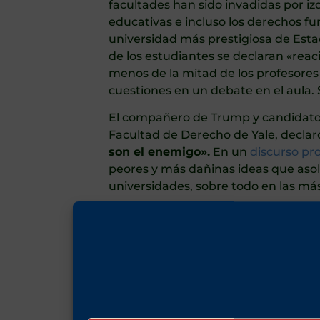
facultades han sido invadidas por i
educativas e incluso los derechos fu
universidad más prestigiosa de Est
de los estudiantes se declaran «reaci
menos de la mitad de los profesores
cuestiones en un debate en el aula. 
El compañero de Trump y candidato a 
Facultad de Derecho de Yale, decl
son el enemigo».
En un
discurso pr
peores y más dañinas ideas que aso
universidades, sobre todo en las más
Puede que Trump no sea un gran cri
cristianismo
, como hace el Partido
cristianos y sus líderes, a pesar de l
Trump no es un candidato presidenc
abiertas.
Kamala Harris afirma absur
frontera sur de Estados Unidos, pes