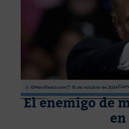
Comp
ElManifiesto.com
15 de octubre de 2024
El enemigo de m
en