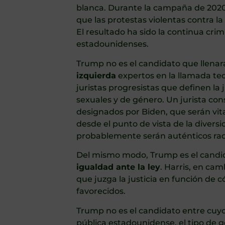
blanca. Durante la campaña de 2020,
que las protestas violentas contra la
El resultado ha sido la continua cri
estadounidenses.
Trump no es el candidato que llena
izquierda
expertos en la llamada teor
juristas progresistas que definen la j
sexuales y de género. Un jurista con
designados por Biden, que serán vita
desde el punto de vista de la divers
probablemente serán auténticos rad
Del mismo modo, Trump es el candida
igualdad ante la ley
. Harris, en cam
que juzga la justicia en función de c
favorecidos.
Trump no es el candidato entre cuyos
pública estadounidense, el tipo de g