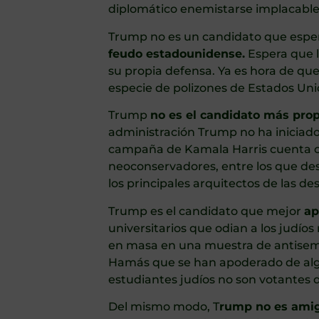
diplomático enemistarse implacablem
Trump no es un candidato que esp
feudo estadounidense.
Espera que l
su propia defensa. Ya es hora de que
especie de polizones de Estados Uni
Trump
no es el candidato más prop
administración Trump no ha iniciad
campaña de Kamala Harris cuenta con
neoconservadores, entre los que des
los principales arquitectos de las de
Trump es el candidato que mejor
ap
universitarios que odian a los judíos
en masa en una muestra de antisemit
Hamás que se han apoderado de alg
estudiantes judíos no son votantes 
Del mismo modo, T
rump no es ami