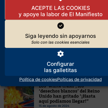
ACEPTE LAS COOKIES
Trump ha pinchado el globo
de Eurasia
26 de febrero de 2025
Siga leyendo sin apoyarnos
El sueño americano ya es el
sueño islámico
8 de noviembre de 2025
Configurar
Política de cookies
Poíticas de privacidad
Los ‘white trash’, los
‘desechos blancos’ del Reino
Unido han gritado ‘¡Hasta
aquí podíamos llegar!”
15 de agosto de 2024