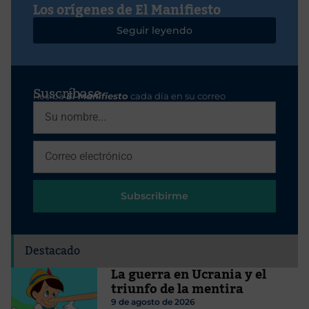
Los orígenes de El Manifiesto
Seguir leyendo
Suscríbase
Reciba
El Manifiesto
cada día en su correo
Subscribirme
Destacado
La guerra en Ucrania y el
triunfo de la mentira
9 de agosto de 2026