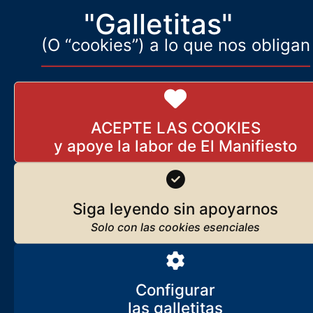
"Galletitas"
(O “cookies”) a lo que nos obligan
ACEPTE LAS COOKIES
Sociedad
Más artículos de Sertorio
Siga leyendo sin apoyarnos
La deconstrucción de un rey
23 de diciembre de 2025
Configurar