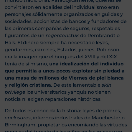
mundo tradicional. Paradójicamente, quienes se
convirtieron en adalides del individualismo eran
personajes sólidamente organizados en guildas y
sociedades, accionistas de bancos y fundadores de
las primeras compañías de seguros, respetables
figurantes de un
regentenstuk
de Rembrandt o
Hals. El dinero siempre ha necesitado leyes,
gendarmes, cárceles, Estados, jueces. Robinson
era la imagen que el burgués del XVIII y del XIX
tenía de sí mismo,
una idealización del individuo
que permitía a unos pocos explotar sin piedad a
una masa de millones de Viernes de piel blanca
y religión cristiana.
De este lamentable
skin
privilege
los universitarios yanquis no tienen
noticia ni exigen reparaciones históricas.
De todos es conocida la historia: leyes de pobres,
enclosures
, infiernos industriales de Manchester o
Birmingham, propietarios encomiando las virtudes
morales del trabajo de los niños en las minas y en