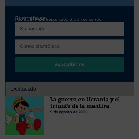
Suscríbase
Reciba
El Manifiesto
cada día en su correo
Subscribirme
Destacado
La guerra en Ucrania y el
triunfo de la mentira
9 de agosto de 2026