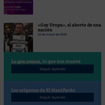
«Gay Uropa», el aborto de una
nación
23 de marzo de 2025
Lo que somos, lo que nos mueve
Javier Ruiz Portella
Seguir leyendo
Los orígenes de El Manifiesto
Seguir leyendo