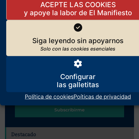
ACEPTE LAS COOKIES
Los orígenes de El Manifiesto
Seguir leyendo
Siga leyendo sin apoyarnos
Suscríbase
Reciba
El Manifiesto
cada día en su correo
Configurar
Política de cookies
Poíticas de privacidad
Subscribirme
Destacado