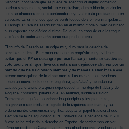
Sánchez, continente que se puede rellenar con cualquier contenido:
patriota y separatista, socialista y capitalista, duro o blando, cualquier
cosa se almacena en este contenedor cuyo valor está precisamente en
su vacío. Es un muñeco que los ventrílocuos de siempre manipulan a
su antojo. Rivera y Casado inciden en el mismo modelo, pero destinado
a un espectro sociológico distinto. Da igual: en caso de que les toque
la piñata del poder actuarán como sus predecesores.
El triunfo de Casado es un golpe muy duro para la derecha de
principios e ideas. Este producto tiene un propósito muy evidente:
evitar que el PP se desangre por ese flanco y mantener cautivo su
voto tradicional, que lleva cuarenta años dejándose chulear por un
partido que ha traicionado siempre y de manera sistemática a ese
sector masoquista de la clase media.
Las masas conservadoras
tienen un nuevo ídolo que les engañará, apuñalará y abandonará.
Casado ya lo anunció a quien sepa escuchar: no deja de hablar y de
elogiar el
consenso,
palabra que, en realidad, significa traición.
Consensuar significa abandonar los principios y las promesas,
resignarse a administrar el legado de la izquierda dominante y su
ordenamiento. Consensuar significa aceptar el papel tradicional que
siempre se le ha adjudicado al PP: mayoral de la hacienda del PSOE.
A eso se ha reducido la derecha en España. No tardaremos en ver
cómo se repiten en Casado las mismas claudicaciones y cobardías de