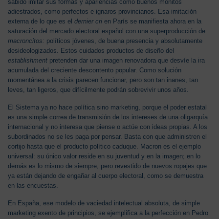
sabido imitar sus formas y apariencias como buenos monitos
adiestrados, como perfectos e ignaros provincianos. Esa imitación
externa de lo que es el
dernier cri
en París se manifiesta ahora en la
saturación del mercado electoral español con una superproducción de
macroncitos:
políticos jóvenes, de buena presencia y absolutamente
desideologizados. Estos cuidados productos de diseño del
establishment
pretenden dar una imagen renovadora que desvíe la ira
acumulada del creciente descontento popular. Como solución
momentánea a la crisis parecen funcionar, pero son tan inanes, tan
leves, tan ligeros, que difícilmente podrán sobrevivir unos años.
El Sistema ya no hace política sino marketing, porque el poder estatal
es una simple correa de transmisión de los intereses de una oligarquía
internacional y no interesa que piense o actúe con ideas propias. A los
subordinados no se les paga por pensar. Basta con que administren el
cortijo hasta que el producto político caduque. Macron es el ejemplo
universal: su único valor reside en su juventud y en la imagen; en lo
demás es lo mismo de siempre, pero revestido de nuevos ropajes que
ya están dejando de engañar al cuerpo electoral, como se demuestra
en las encuestas.
En España, ese modelo de vaciedad intelectual absoluta, de simple
marketing exento de principios, se ejemplifica a la perfección en Pedro