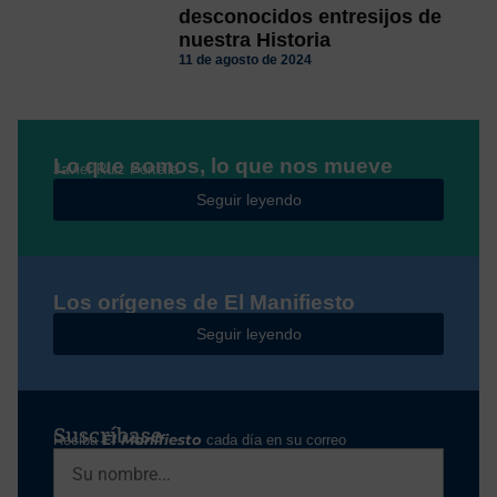
desconocidos entresijos de
nuestra Historia
11 de agosto de 2024
Lo que somos, lo que nos mueve
Javier Ruiz Portella
Seguir leyendo
Los orígenes de El Manifiesto
Seguir leyendo
Suscríbase
Reciba
El Manifiesto
cada día en su correo