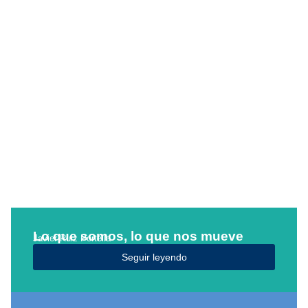
Lo que somos, lo que nos mueve
Javier Ruiz Portella
Seguir leyendo