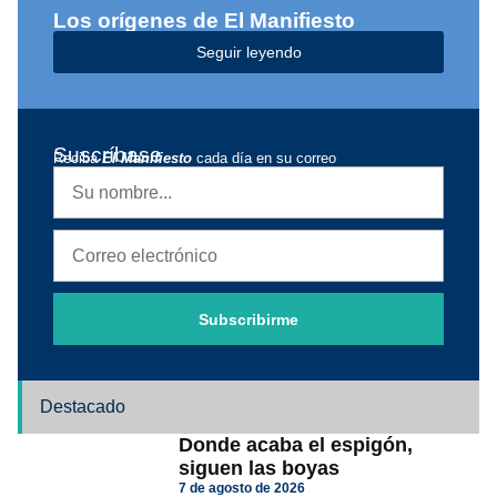
Los orígenes de El Manifiesto
Seguir leyendo
Suscríbase
Reciba
El Manifiesto
cada día en su correo
Subscribirme
Destacado
Donde acaba el espigón,
siguen las boyas
7 de agosto de 2026