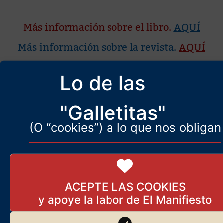
Más información sobre el libro.
AQUÍ
Más información sobre la revista.
AQUÍ
Lo de las
Sociedad
"Galletitas"
(O “cookies”) a lo que nos obligan
Más artículos de Yves-Marie
Sévillia
ALAIN DELON: «Me iré
tranquilo, sin echar nada de
menos, y sobre todo no esta
ACEPTE LAS COOKIES
época de mierda»
18 de agosto de 2024