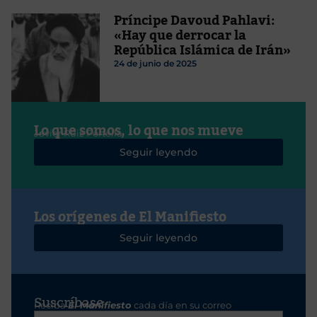
Príncipe Davoud Pahlavi:
«Hay que derrocar la
República Islámica de Irán»
24 de junio de 2025
Lo que somos, lo que nos mueve
Javier Ruiz Portella
Seguir leyendo
Los orígenes de El Manifiesto
Seguir leyendo
Suscríbase
Reciba
El Manifiesto
cada día en su correo