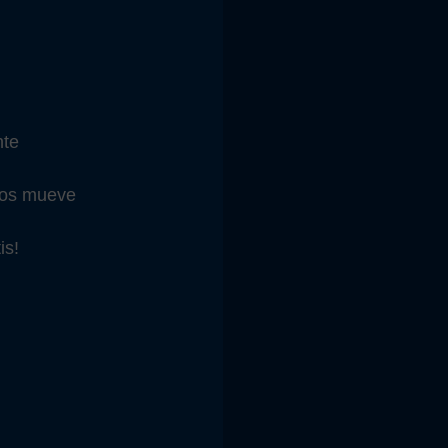
nte
nos mueve
is!