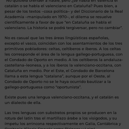
“No quisiera ofender a nadie, pero ¿se habla en Valencia el
catalán o se habla el valenciano en Cataluña? Pues bien, a
pesar de los textos –cosa política– y del Diccionario de la Real
Academia –manipulado en 1970–, el dilema se resuelve
científicamente a favor de que “en Cataluña se habla el
valenciano. La historia se podrá tergiversar, pero no cambiar”.
No es casual que las tres áreas lingüísticas españolas,
excepto el vasco, coincidan con los asentamientos de los tres
primitivos pobladores: celtas, celtíberos e íberos. A los celtas
les corresponde el área de la lengua gallego-portuguesa, con
el Condado de Oporto en medio. A los celtíberos la andaluza-
castellana–leonesa, y a los íberos la valenciano-occitana, con
Cataluña en medio. Por el Este, el Condado de Barcelona
llama a esta lengua “catalana”, aunque por el Oeste, al
Condado de Oporto no se le haya ocurrido bautizar a la
gallego-portuguesa como “oportunista”.
Existe pues una lengua valenciano-occitana, y el catalán es
un dialecto de ella.
Las tres lenguas con substratos propios se producen en la
rotura del latín tras el martillazo árabe a los visigodos, y su
ímpetu los arrincona respectivamente en Galia, Cantábrica y