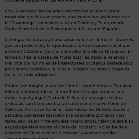
Occitania (Glacis Francés entre Pirineos y Loira).
Con la Reconquista bajarían vigorizadas al reencuentro
mozárabe que las conservaba arcaizadas. No olvidemos que
la “Covadonga” valenciana está en Poitiers y Tours, donde
Carlos Martel inició la Reconquista del Levante Español.
La lengua se obtuvo y tiene cinco variantes: lemosín, alvernés,
gascón, provenzal y languedocciano. Fue el provenzal el que
entró en Cataluña (Gerona y Barcelona) o Marca Hispánica. El
lemosín, tras la batalla de Murel (1213), es traído a Valencia y
Mallorca por los miles de intelectuales occitanos perseguidos
por Francia (política) y la Iglesia (religión) durante y después
de la Cruzada Albigense.
Pedro II de Aragón, padre de Jaime I, murió frente a Toulouse
(Muret) defendiéndolos. A don Jaime le cupo armonizar el
deber moral y legal (Pacto de Millau) de proteger a estos
exiliados, con la necesidad de culterizar el nuevo Reino de
Valencia. Así lo asentó en él, creándoles las Universidades o
Estudios Generales (Barcelona la obtendría 200 años más
tarde, servida por intelectuales valencianos). Valencia abría su
espacio paralelamente al cierre del occitano. No en balde el
Misterio de Elche está en “Lemosín” y Ausias significa
Agustín en esta lengua.