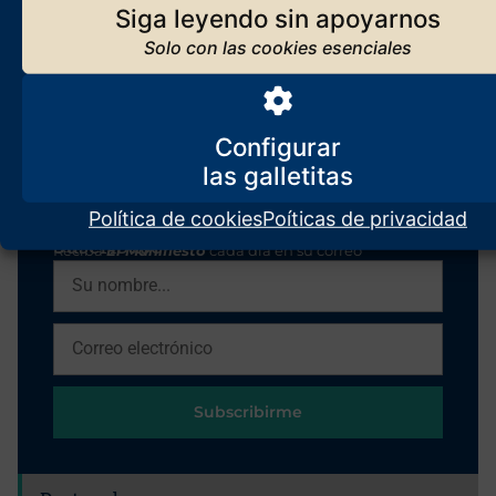
Seguir leyendo
Siga leyendo sin apoyarnos
Los orígenes de El Manifiesto
Configurar
Seguir leyendo
Política de cookies
Poíticas de privacidad
Suscríbase
Reciba
El Manifiesto
cada día en su correo
Subscribirme