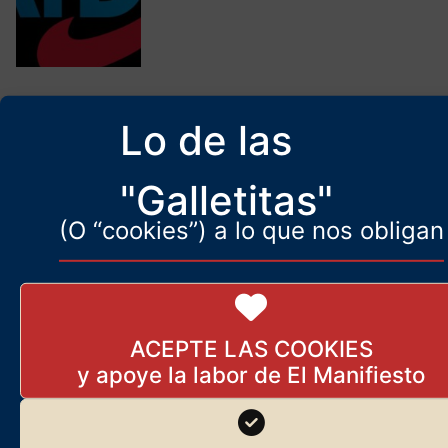
Los mil intríngulis de la
Venezuela liberada de su
Lo de las
inmaduro tirano
28 de febrero de 2026
"Galletitas"
(O “cookies”) a lo que nos obligan
El asalto a mano armada.
Nuevo deporte nacional en
Francia
4 de enero de 2024
ACEPTE LAS COOKIES
Lo que somos, lo que nos mueve
Javier Ruiz Portella