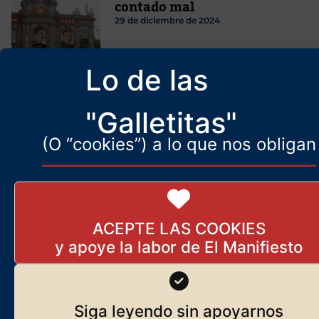
contado mal
29 de diciembre de 2024
Lo de las
Nueva afrenta a Notre-Dame
"Galletitas"
de París. ¡Abajo los vitrales!
30 de abril de 2026
(O “cookies”) a lo que nos obligan
Gentrificación: capitalismo cool, turismo y
ACEPTE LAS COOKIES
control del espacio urbano
5 de enero de 2024
Las paradojas de Vox,
inmigración y fútbol
Siga leyendo sin apoyarnos