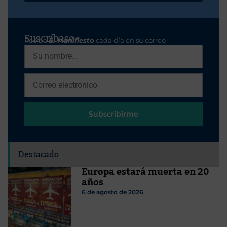
Suscríbase
Reciba
El Manifiesto
cada día en su correo
Subscribirme
Destacado
Europa estará muerta en 20
años
6 de agosto de 2026