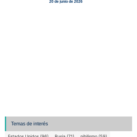
20 de junio de 2026
Temas de interés
Estados Unidos (96)
Rusia (71)
nihilismo (59)