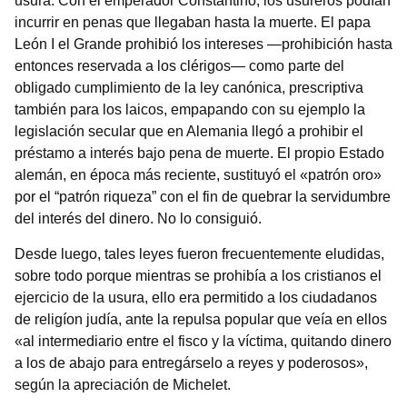
usura. Con el emperador Constantino, los usureros podían
incurrir en penas que llegaban hasta la muerte. El papa
León I el Grande prohibió los intereses —prohibición hasta
entonces reservada a los clérigos— como parte del
obligado cumplimiento de la ley canónica, prescriptiva
también para los laicos, empapando con su ejemplo la
legislación secular que en Alemania llegó a prohibir el
préstamo a interés bajo pena de muerte. El propio Estado
alemán, en época más reciente, sustituyó el «patrón oro»
por el “patrón riqueza” con el fin de quebrar la servidumbre
del interés del dinero. No lo consiguió.
Desde luego, tales leyes fueron frecuentemente eludidas,
sobre todo porque mientras se prohibía a los cristianos el
ejercicio de la usura, ello era permitido a los ciudadanos
de religíon judía, ante la repulsa popular que veía en ellos
«al intermediario entre el fisco y la víctima, quitando dinero
a los de abajo para entregárselo a reyes y poderosos»,
según la apreciación de Michelet.