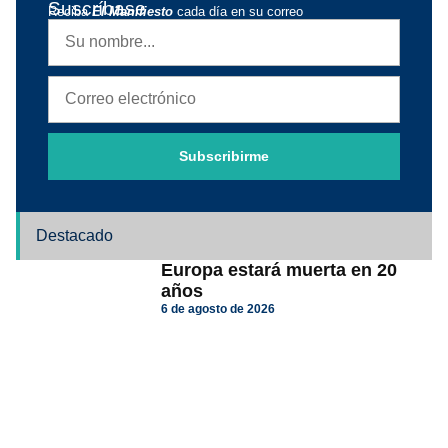
Suscríbase
Reciba
El Manifiesto
cada día en su correo
Subscribirme
Destacado
Europa estará muerta en 20
años
6 de agosto de 2026