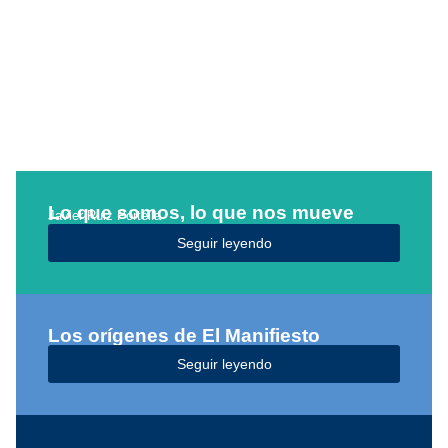
Lo que somos, lo que nos mueve
Javier Ruiz Portella
Seguir leyendo
Los orígenes de El Manifiesto
Seguir leyendo