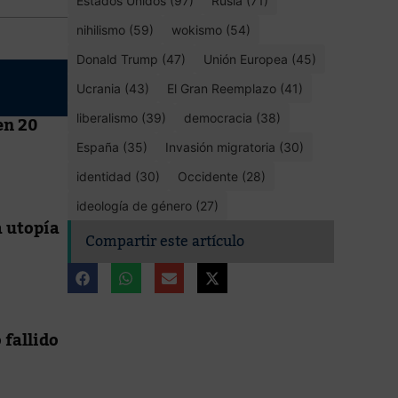
Estados Unidos (97)
Rusia (71)
nihilismo (59)
wokismo (54)
Donald Trump (47)
Unión Europea (45)
Ucrania (43)
El Gran Reemplazo (41)
en 20
liberalismo (39)
democracia (38)
España (35)
Invasión migratoria (30)
identidad (30)
Occidente (28)
ideología de género (27)
 utopía
Compartir este artículo
 fallido