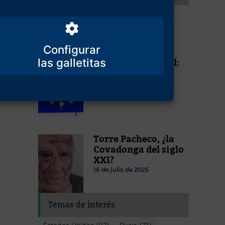
Los locos se han hecho con el
poder
10 de agosto de 2021
Configurar
Ahora ya es oficial:
la UE es una
dictadura
4 de abril de 2025
Torre Pacheco, ¿la
Covadonga del siglo
XXI?
16 de julio de 2025
Temas de interés