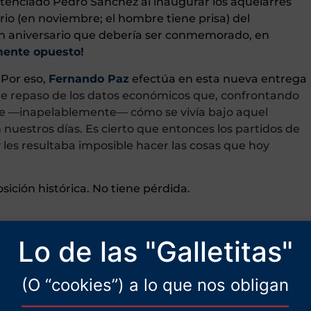
ntenciado Pedro Sánchez al inaugurar los aquelarres
ario (en noviembre; el hombre tiene prisa) del
Un aniversario que debería ser conmemorado, en
mente opuesto!
 Por eso,
Fernando Paz
efectúa en esta nueva entrega
le repaso de los datos económicos que, confrontando
dice —inapelablemente— cómo se vivía bajo aquel
nuestros días. Es cierto que entonces los partidos de
y les resultaba imposible hacer las cosas que hoy
ición histórica. No tiene pérdida.
Lo de las "Galletitas"
(O “cookies”) a lo que nos obligan