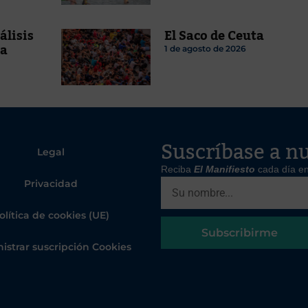
álisis
El Saco de Ceuta
ta
1 de agosto de 2026
Suscríbase a nu
Legal
Reciba
El Manifiesto
cada día en
Privacidad
olítica de cookies (UE)
Subscribirme
istrar suscripción Cookies