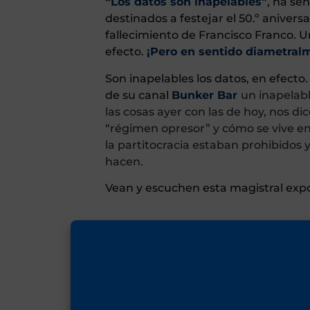
“Los datos son inapelables”
, ha se
destinados a festejar el 50.º anivers
fallecimiento de Francisco Franco. 
efecto.
¡Pero en sentido diametral
Son inapelables los datos, en efecto.
de su canal
Bunker Bar
un inapelab
las cosas ayer con las de hoy, nos 
“régimen opresor” y cómo se vive en 
la partitocracia estaban prohibidos 
hacen.
Vean y escuchen esta magistral expos