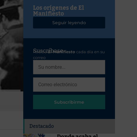
Los orígenes de El
Manifiesto
Seguir leyendo
Suscríbase
Reciba
El Manifiesto
cada día en su
correo
Subscribirme
Destacado
Donde acaba el