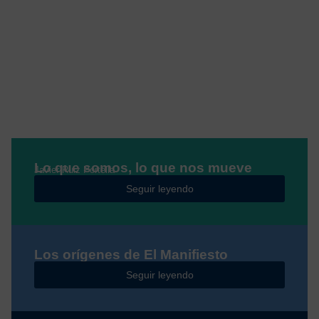
Lo que somos, lo que nos mueve
Javier Ruiz Portella
Seguir leyendo
Los orígenes de El Manifiesto
Seguir leyendo