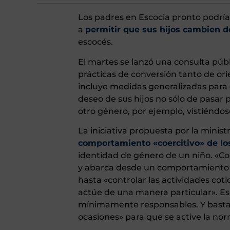
Los padres en Escocia pronto podrían
a
permitir que sus hijos cambien 
escocés.
El martes se lanzó una consulta públi
prácticas de conversión tanto de or
incluye medidas generalizadas para
deseo de sus hijos no sólo de pasar 
otro género, por ejemplo, vistiéndos
La iniciativa propuesta por la minis
comportamiento «coercitivo» de lo
identidad de género de un niño. «Co
y abarca desde un comportamiento «
hasta «controlar las actividades coti
actúe de una manera particular». E
mínimamente responsables. Y basta 
ocasiones» para que se active la no