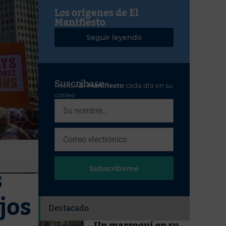
Los orígenes de El
Manifiesto
Seguir leyendo
Suscríbase
Reciba
El Manifiesto
cada día en su
correo
s
Subscribirme
jos
Destacado
Un marroquí en su