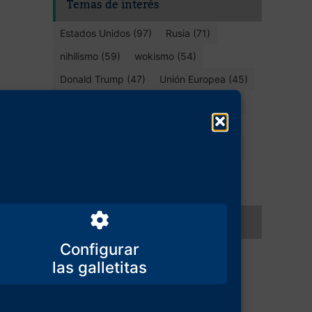
Temas de interés
Estados Unidos (97)
Rusia (71)
nihilismo (59)
wokismo (54)
Donald Trump (47)
Unión Europea (45)
Ucrania (43)
El Gran Reemplazo (42)
liberalismo (39)
democracia (38)
España (35)
Invasión migratoria (30)
identidad (30)
Occidente (28)
ideología de género (27)
Compartir este artículo
Configurar