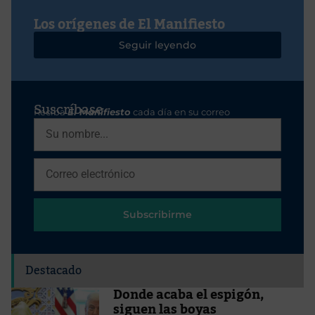
Los orígenes de El Manifiesto
Seguir leyendo
Suscríbase
Reciba
El Manifiesto
cada día en su correo
Subscribirme
Destacado
Donde acaba el espigón,
siguen las boyas