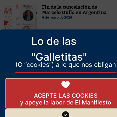
Fin de la cancelación de
Marcelo Gullo en Argentina
6 de mayo de 2026
Lo de las
A Juanma Moreno le toca
tragarse sus palabras
"Galletitas"
18 de mayo de 2026
(O “cookies”) a lo que nos obligan
Diego Fusaro y la vigencia de
un Marx comunitario
ACEPTE LAS COOKIES
23 de abril de 2025