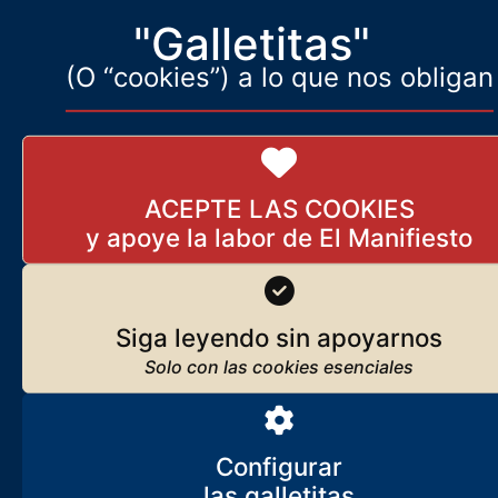
"Galletitas"
Lo que Trump enseña a los
(O “cookies”) a lo que nos obligan
débiles
8 de febrero de 2026
ACEPTE LAS COOKIES
Las paradojas de Vox,
inmigración y fútbol
19 de julio de 2024
Siga leyendo sin apoyarnos
Carta Confidencial N.º 2 – Versión resumida
para lectores no suscritos a EL MANIFIESTO
Configurar
18 de enero de 2023