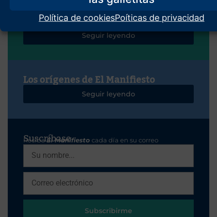
Lo que somos, lo que nos mueve
Política de cookies
Poíticas de privacidad
Javier Ruiz Portella
Seguir leyendo
Los orígenes de El Manifiesto
Seguir leyendo
Suscríbase
Reciba
El Manifiesto
cada día en su correo
Subscribirme