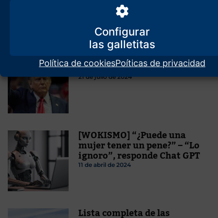
entrañas humanas
26 de agosto de 2021
Configurar
Trump, ¿un atentado
Política de cookies
Poíticas de privacidad
perpetrado por el Sistema?
21 de julio de 2024
[WOKISMO] “¿Puede una
mujer tener un pene?” – “Lo
ignoro”, responde Chat GPT
11 de abril de 2024
Lista completa de las