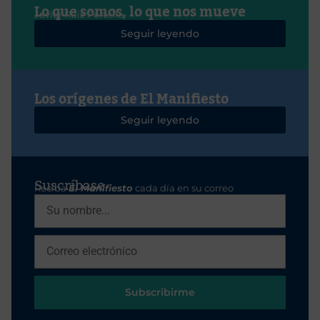
Lo que somos, lo que nos mueve
Javier Ruiz Portella
Seguir leyendo
Los orígenes de El Manifiesto
Seguir leyendo
Suscríbase
Reciba
El Manifiesto
cada día en su correo
Subscribirme