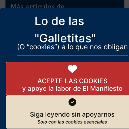
Más artículos de
ElManifiesto.com
Lo de las
El enemigo está herido, pero
aún no muerto. Soros sigue
"Galletitas"
atacando
25 de agosto de 2025
(O “cookies”) a lo que nos obligan
Europa estará muerta en 20
años
ACEPTE LAS COOKIES
6 de agosto de 2026
Siga leyendo sin apoyarnos
Carta abierta al presidente de
México sobre aztecas y