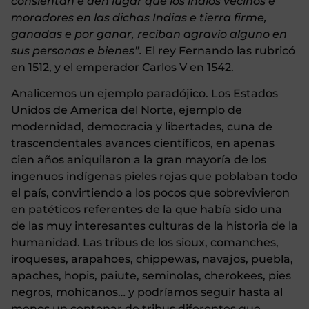
consientan e den lugar que los indios vecinos e
moradores en las dichas Indias e tierra firme,
ganadas e por ganar, reciban agravio alguno en
sus personas e bienes”.
El rey Fernando las rubricó
en 1512, y el emperador Carlos V en 1542.
Analicemos un ejemplo paradójico. Los Estados
Unidos de America del Norte, ejemplo de
modernidad, democracia y libertades, cuna de
trascendentales avances científicos, en apenas
cien años aniquilaron a la gran mayoría de los
ingenuos indígenas pieles rojas que poblaban todo
el país, convirtiendo a los pocos que sobrevivieron
en patéticos referentes de la que había sido una
de las muy interesantes culturas de la historia de la
humanidad. Las tribus de los sioux, comanches,
iroqueses, arapahoes, chippewas, navajos, puebla,
apaches, hopis, paiute, seminolas, cherokees, pies
negros, mohicanos… y podríamos seguir hasta al
menos un centenar de tribus diferentes que