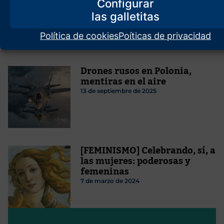
II)
Configurar
17 de abril de 2024
Política de cookies
Poíticas de privacidad
Drones rusos en Polonia,
mentiras en el aire
13 de septiembre de 2025
[FEMINISMO] Celebrando, sí, a
las mujeres: poderosas y
femeninas
7 de marzo de 2024