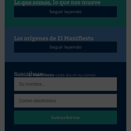
Lo que somos, lo que nos mueve
Javier Ruiz Portella
Seguir leyendo
Los orígenes de El Manifiesto
Seguir leyendo
Suscríbase
Reciba
El Manifiesto
cada día en su correo
Subscribirme