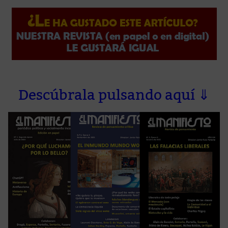
Descúbrala pulsando aquí ⇓