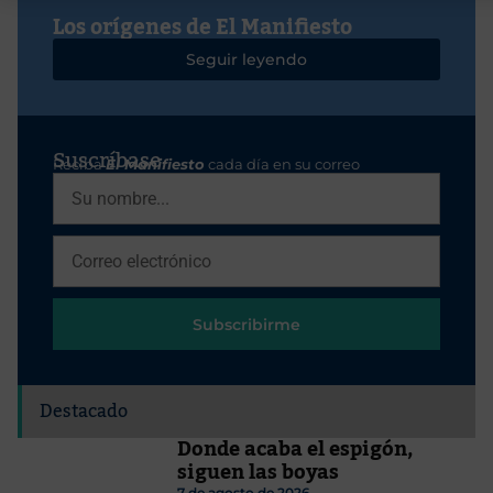
Los orígenes de El Manifiesto
Seguir leyendo
Suscríbase
Reciba
El Manifiesto
cada día en su correo
Subscribirme
Destacado
Donde acaba el espigón,
siguen las boyas
7 de agosto de 2026