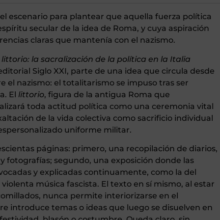
s el escenario para plantear que aquella fuerza política
spíritu secular de la idea de Roma, y cuya aspiración
ferencias claras que mantenía con el nazismo.
 littorio: la sacralización de la política en la Italia
 editorial Siglo XXI, parte de una idea que circula desde
e el nazismo: el totalitarismo se impuso tras ser
a. El
littorio
, figura de la antigua Roma que
alizará toda actitud política como una ceremonia vital
ltación de la vida colectiva como sacrificio individual
despersonalizado uniforme militar.
escientas páginas: primero, una recopilación de diarios,
 y fotografías; segundo, una exposición donde las
nvocadas y explicadas continuamente, como la del
violenta música fascista. El texto en sí mismo, al estar
comillados, nunca permite interiorizarse en el
re introduce temas o ideas que luego se disuelven en
l festividad, blasón o costumbre. Queda claro, sin