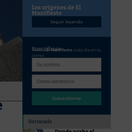
Los orígenes de El
Manifiesto
Seguir leyendo
Suscríbase
Reciba
El Manifiesto
cada día en su
correo
e
Subscribirme
Destacado
Donde acaba el