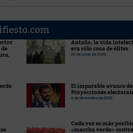
ifiesto.com
ector
Antaño, la vida intelec
 de
era sólo cosa de élites
ura,
20 de junio de 2026
»
ierda
El imparable avance de
Proyecciones electoral
4 de diciembre de 2025
Cada vez es más posibl
 se
«marcha verde» contra