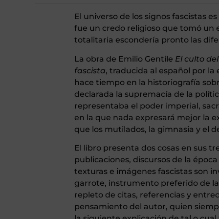
El universo de los signos fascistas e
fue un credo religioso que tomó un e
totalitaria escondería pronto las di
La obra de Emilio Gentile
El culto del
fascista
, traducida al español por la
hace tiempo en la historiografía sobr
declarada la supremacía de la polític
representaba el poder imperial, sacr
en la que nada expresará mejor la exa
que los mutilados, la gimnasia y el 
El libro presenta dos cosas en sus tr
publicaciones, discursos de la época
texturas e imágenes fascistas son i
garrote, instrumento preferido de la 
repleto de citas, referencias y entre
pensamiento del autor, quien siemp
la siguiente explicación de tal o cua