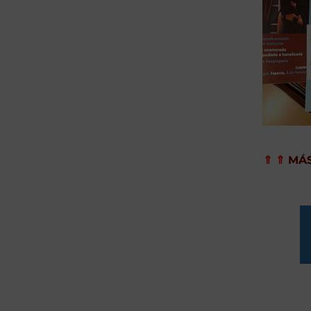
⇑ ⇑
MÁS