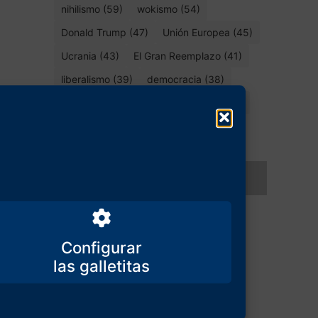
nihilismo (59)
wokismo (54)
Donald Trump (47)
Unión Europea (45)
Ucrania (43)
El Gran Reemplazo (41)
liberalismo (39)
democracia (38)
España (35)
Invasión migratoria (30)
identidad (30)
Occidente (28)
ideología de género (27)
Compartir este artículo
Configurar