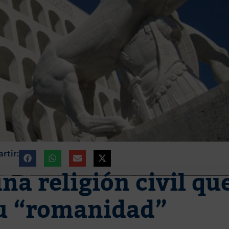
rtir:
na religión civil qu
u “romanidad”