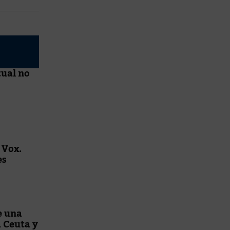
tual no
 Vox.
es
e una
 Ceuta y