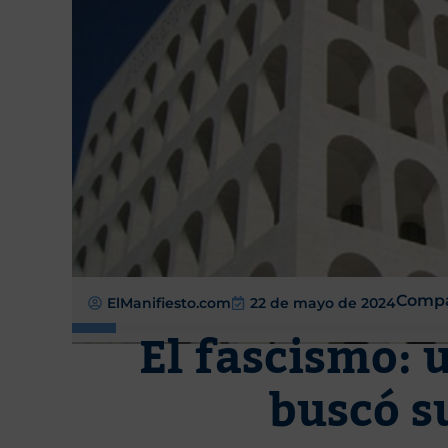
Compa
ElManifiesto.com
22 de mayo de 2024
El fascismo: u
buscó s