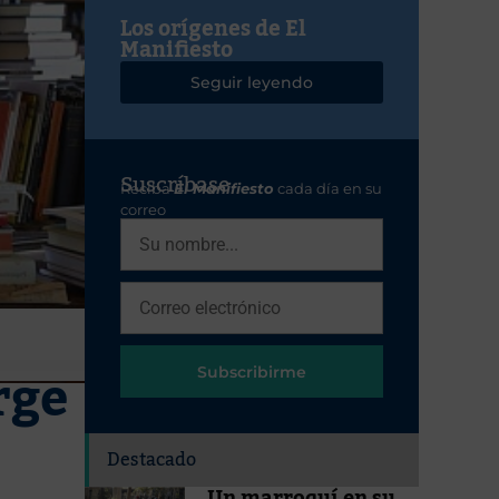
Los orígenes de El
Manifiesto
Seguir leyendo
Suscríbase
Reciba
El Manifiesto
cada día en su
correo
rge
Subscribirme
Destacado
Un marroquí en su