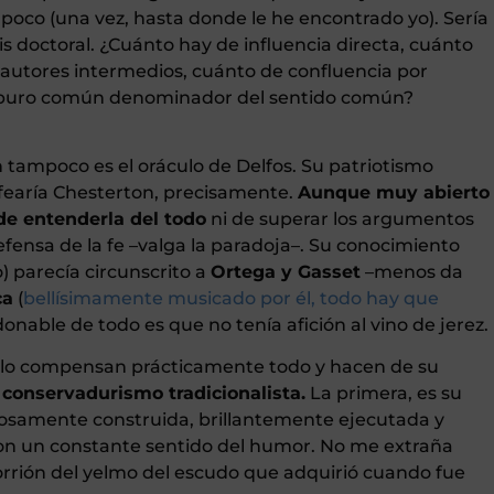
poco (una vez, hasta donde le he encontrado yo). Sería
s doctoral. ¿Cuánto hay de influencia directa, cuánto
e autores intermedios, cuánto de confluencia por
de puro común denominador del sentido común?
 tampoco es el oráculo de Delfos. Su patriotismo
afearía Chesterton, precisamente.
Aunque muy abierto
de entenderla del todo
ni de superar los argumentos
defensa de la fe –valga la paradoja–. Su conocimiento
 parecía circunscrito a
Ortega y Gasset
–menos da
ca
(
bellísimamente musicado por él, todo hay que
nable de todo es que no tenía afición al vino de jerez.
n lo compensan prácticamente todo y hacen de su
l
conservadurismo tradicionalista.
La primera, es su
osamente construida, brillantemente ejecutada y
on un constante sentido del humor. No me extraña
rrión del yelmo del escudo que adquirió cuando fue