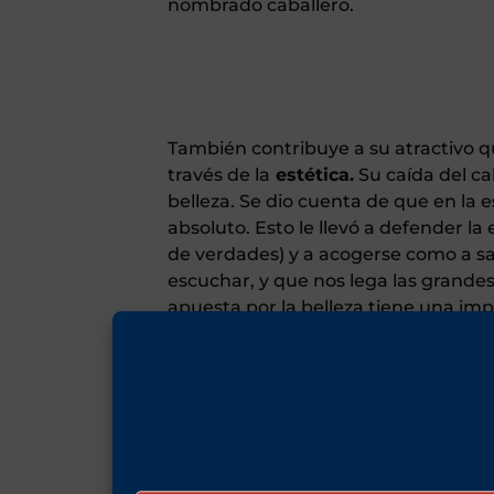
nombrado caballero.
También contribuye a su atractivo q
través de la
estética.
Su caída del c
belleza. Se dio cuenta de que en la 
absoluto. Esto le llevó a defender la e
de verdades) y a acogerse como a sa
escuchar, y que nos lega las grande
apuesta por la belleza tiene una imp
belleza la que salvará el mundo. La e
trascendencia, y lo sublime nos rec
intrépido, ha abierto para muchos el
belleza. Lo ha hecho a machetazos d
El tercer mérito de sir Roger Scrut
intelectuales y políticas en un perso