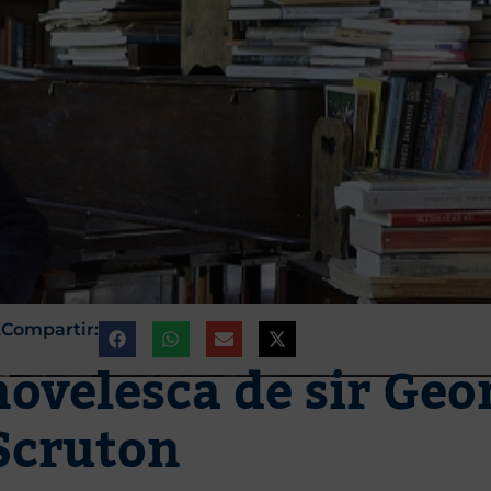
Compartir:
6
novelesca de sir Geo
Scruton