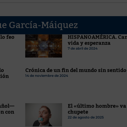
ue García-Máiquez
lo feo
HISPANOAMÉRICA. Can
vida y esperanza
7 de abril de 2024
lo
Crónica de un fin del mundo sin sentido
ción
14 de noviembre de 2024
pañol—
El «último hombre» va
on con
chupete
22 de agosto de 2025