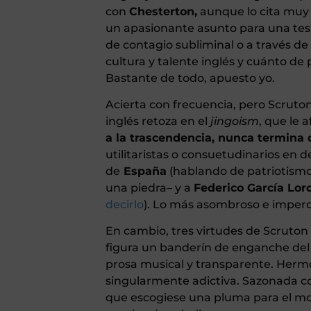
con
Chesterton,
aunque lo cita muy 
un apasionante asunto para una tesi
de contagio subliminal o a través d
cultura y talente inglés y cuánto 
Bastante de todo, apuesto yo.
Acierta con frecuencia, pero Scruton
inglés retoza en el
jingoism
, que le 
a la trascendencia, nunca termina 
utilitaristas o consuetudinarios en 
de
España
(hablando de patriotismo)
una piedra– y a
Federico García Lor
decirlo
). Lo más asombroso e imperdo
En cambio, tres virtudes de Scruto
figura un banderín de enganche de
prosa musical y transparente. Herm
singularmente adictiva. Sazonada c
que escogiese una pluma para el mo