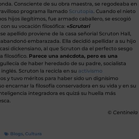
donda. Consciente de su obra maestra, se regodeaba en
aravilloso programa llamado
Scrutopia
. Cuando el nieto
s hijos ilegítimos, fue armado caballero, se escogió
con su vocación filosófica:
«
Scrutari
e apellido proviene de la casa señorial Scruton Hall,
 abandonó embarazada. Ella decidió apellidar a su hijo
asi dickensiano, al que Scruton da el perfecto sesgo
 filosófico.
Parece una anécdota, pero es una
ullecía de haber heredado de su padre, socialista
e inglés. Scruton la recicla en su
activismo
bros y tuvo méritos para haber sido un dignísimo
iso encarnar la filosofía conservadora en su vida y en su
nteligencia integradora es quizá su huella más
esca.
©
Centinela
Blogs
,
Cultura