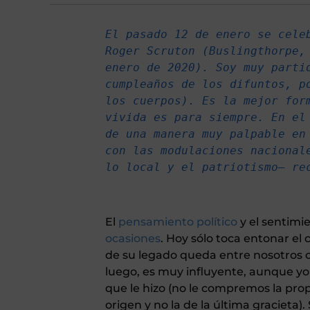
El pasado 12 de enero se celeb
Roger Scruton (Buslingthorpe, 
enero de 2020). Soy muy partid
cumpleaños de los difuntos, po
los cuerpos). Es la mejor form
vivida es para siempre. En el 
de una manera muy palpable en
con las modulaciones nacionale
lo local y el patriotismo— re
El
pensamiento político
y el sentimi
ocasiones
. Hoy sólo toca entonar el
de su legado queda entre nosotros
luego, es muy influyente, aunque yo
que le hizo (no le compremos la pro
origen y no la de la última gracieta