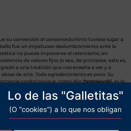
ue su conversión al conservadurismo tuviese lugar a
aballo fue un impetuoso deslumbramiento ante la
estética no puede imponerse el relativismo, en
xistencia de valores fijos (o sea, de principios, esto es,
grado a una tradición que nos enseña a ver y a
s obras de arte. Todo agradecimiento es poco. Su
ortancia capital porque, como dijo
Dostoievski,
es la
stética es la última conexión que se pierde con la
Lo de las "Galletitas"
uerda la dignidad del hombre. Scruton, como un guía
 camino de vuelta más transitable hoy por hoy: el de la
(O “cookies”) a lo que nos obligan
e buena prosa y de ironía inglesa.
on es haber integrado sus muchas pulsiones
naje atractivo, de indiscutible fotogenia y con una