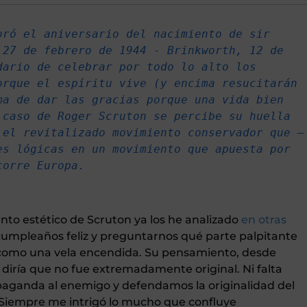
ró el aniversario del nacimiento de sir 
27 de febrero de 1944 - Brinkworth, 12 de 
ario de celebrar por todo lo alto los 
rque el espíritu vive (y encima resucitarán 
a de dar las gracias porque una vida bien 
caso de Roger Scruton se percibe su huella 
 el revitalizado movimiento conservador que —
s lógicas en un movimiento que apuesta por 
corre Europa.
ento estético de Scruton ya los he analizado
en otras
 cumpleaños feliz y preguntarnos qué parte palpitante
 como una vela encendida. Su pensamiento, desde
 diría que no fue extremadamente original. Ni falta
paganda al enemigo y defendamos la originalidad del
). Siempre me intrigó lo mucho que confluye