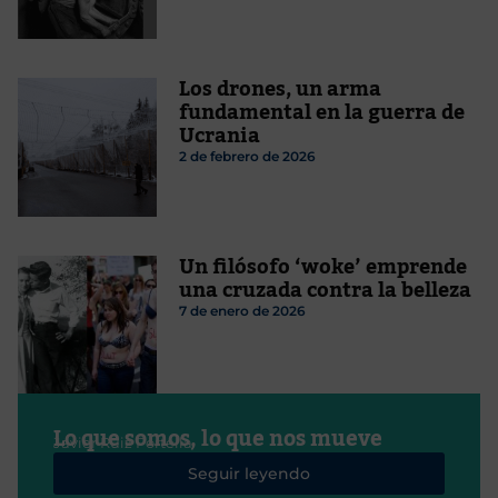
Los drones, un arma
fundamental en la guerra de
Ucrania
2 de febrero de 2026
Un filósofo ‘woke’ emprende
una cruzada contra la belleza
7 de enero de 2026
Lo que somos, lo que nos mueve
Javier Ruiz Portella
Seguir leyendo