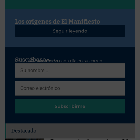
Los orígenes de El Manifiesto
Seguir leyendo
Suscríbase
Reciba
El Manifiesto
cada día en su correo
Subscribirme
Destacado