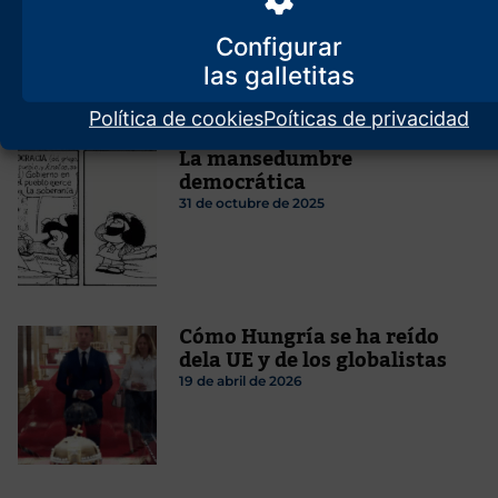
izquierdista como patriota e
identitario
Configurar
19 de marzo de 2025
Política de cookies
Poíticas de privacidad
La mansedumbre
democrática
31 de octubre de 2025
Cómo Hungría se ha reído
dela UE y de los globalistas
19 de abril de 2026