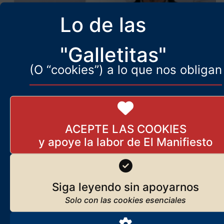
Lo de las
"Galletitas"
(O “cookies”) a lo que nos obligan
ACEPTE LAS COOKIES
Naturaleza
Más artículos de Javier Ruiz
Siga leyendo sin apoyarnos
Portella
Santiago Armesilla: tan