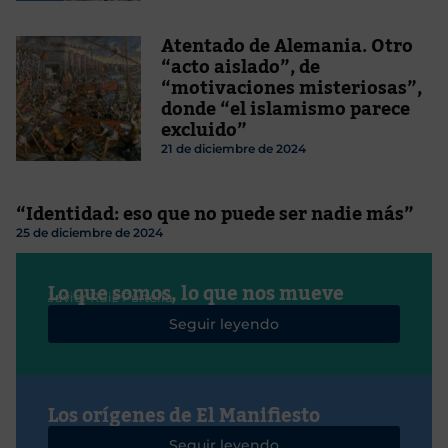
Atentado de Alemania. Otro
“acto aislado”, de
“motivaciones misteriosas”,
donde “el islamismo parece
excluido”
21 de diciembre de 2024
“Identidad: eso que no puede ser nadie más”
25 de diciembre de 2024
Lo que somos, lo que nos mueve
Javier Ruiz Portella
Seguir leyendo
Los orígenes de El Manifiesto
Seguir leyendo