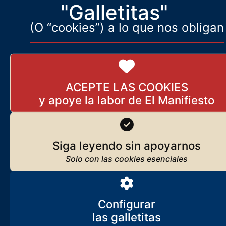
"Galletitas"
PARA COMPRAR:
aquí
PARA
SABER MÁS:
aquí
(O “cookies”) a lo que nos obligan
ACEPTE LAS COOKIES
Siga leyendo sin apoyarnos
Configurar
Sociedad