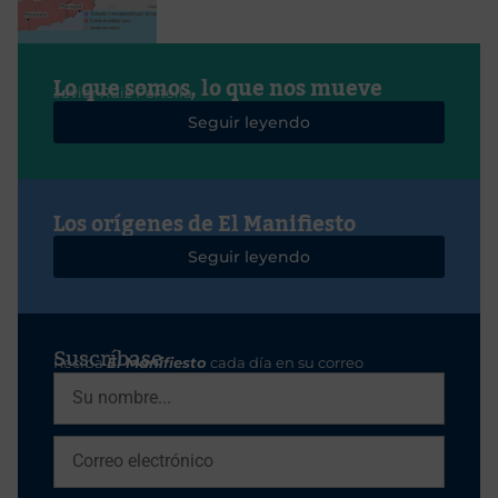
Lo que somos, lo que nos mueve
Javier Ruiz Portella
Seguir leyendo
Los orígenes de El Manifiesto
Seguir leyendo
Suscríbase
Reciba
El Manifiesto
cada día en su correo